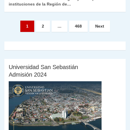
instituciones de la Región de…
Paginación
1
2
…
468
Next
de
entradas
Universidad San Sebastián
Admisión 2024