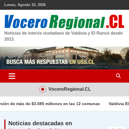
Skip
Lunes, Agosto 10, 2026
to
content
Noticias de interés ciudadano de Valdivia y El Ranco desde
2013.
VoceroRegional.CL
85 millones en las 12 comunas
Valdivia Eligió : Dan a conoce
Noticias destacadas en