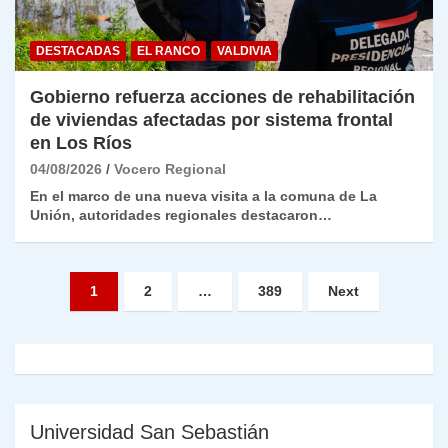
DESTACADAS
EL RANCO
VALDIVIA
Gobierno refuerza acciones de rehabilitación
de viviendas afectadas por sistema frontal
en Los Ríos
04/08/2026
Vocero Regional
En el marco de una nueva visita a la comuna de La
Unión, autoridades regionales destacaron…
Paginación
1
2
…
389
Next
de
entradas
Universidad San Sebastián