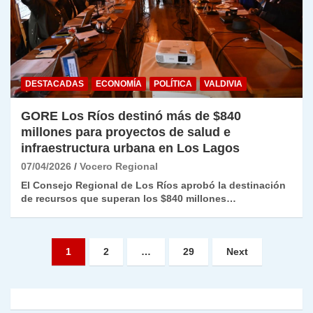
DESTACADAS
ECONOMÍA
POLÍTICA
VALDIVIA
GORE Los Ríos destinó más de $840
millones para proyectos de salud e
infraestructura urbana en Los Lagos
07/04/2026
Vocero Regional
El Consejo Regional de Los Ríos aprobó la destinación
de recursos que superan los $840 millones…
Paginación
1
2
…
29
Next
de
entradas