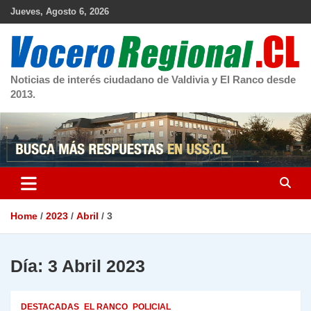
Skip
Jueves, Agosto 6, 2026
to
content
Noticias de interés ciudadano de Valdivia y El Ranco desde
2013.
Home
2023
Abril
3
Día:
3 Abril 2023
DESTACADAS
EL RANCO
POLICIAL