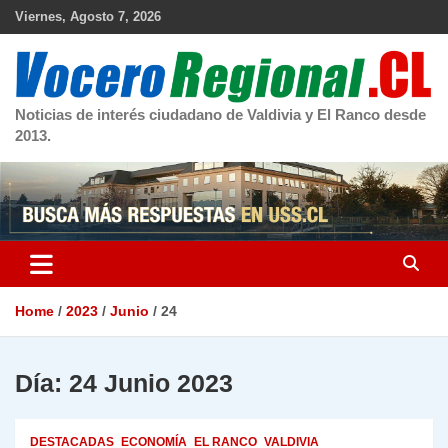
Skip
Viernes, Agosto 7, 2026
to
content
Noticias de interés ciudadano de Valdivia y El Ranco desde
2013.
Home
2023
Junio
24
Día:
24 Junio 2023
DESTACADAS
ECONOMÍA
EL RANCO
VALDIVIA