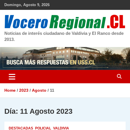
Skip
Domingo, Agosto 9, 2026
to
content
Noticias de interés ciudadano de Valdivia y El Ranco desde
2013.
Home
2023
Agosto
11
Día:
11 Agosto 2023
DESTACADAS
POLICIAL
VALDIVIA