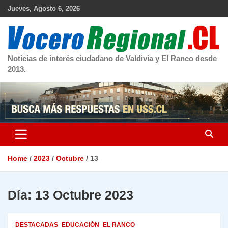
Skip
Jueves, Agosto 6, 2026
to
content
Noticias de interés ciudadano de Valdivia y El Ranco desde
2013.
Home
2023
Octubre
13
Día:
13 Octubre 2023
DESTACADAS
EDUCACIÓN
EL RANCO