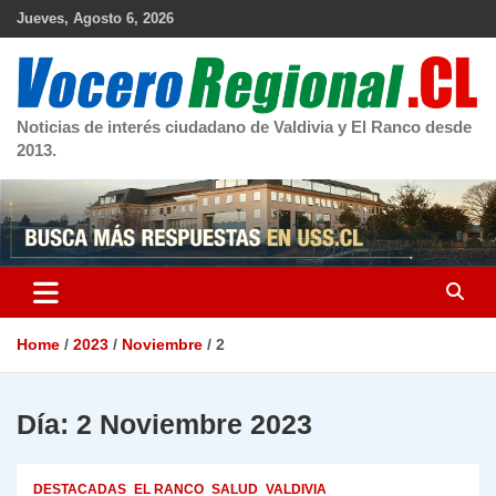
Skip
Jueves, Agosto 6, 2026
to
content
Noticias de interés ciudadano de Valdivia y El Ranco desde
2013.
Home
2023
Noviembre
2
Día:
2 Noviembre 2023
DESTACADAS
EL RANCO
SALUD
VALDIVIA