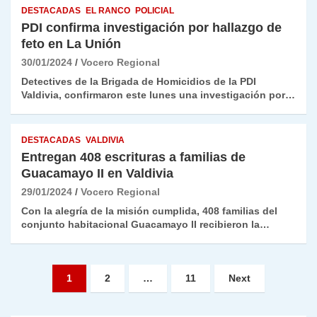
DESTACADAS
EL RANCO
POLICIAL
PDI confirma investigación por hallazgo de
feto en La Unión
30/01/2024
Vocero Regional
Detectives de la Brigada de Homicidios de la PDI
Valdivia, confirmaron este lunes una investigación por…
DESTACADAS
VALDIVIA
Entregan 408 escrituras a familias de
Guacamayo II en Valdivia
29/01/2024
Vocero Regional
Con la alegría de la misión cumplida, 408 familias del
conjunto habitacional Guacamayo II recibieron la…
Paginación
1
2
…
11
Next
de