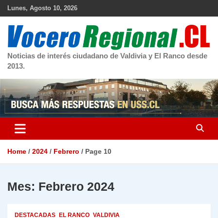
Skip
Lunes, Agosto 10, 2026
to
content
Noticias de interés ciudadano de Valdivia y El Ranco desde
2013.
Home
2024
Febrero
Page 10
Mes:
Febrero 2024
DESTACADAS
EL RANCO
VALDIVIA