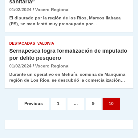
sanitaria”
01/02/2024
Vocero Regional
El diputado por la región de los Ríos, Marcos Ilabaca
(PS), se manifestó muy preocupado por…
DESTACADAS
VALDIVIA
Sernapesca logra formalización de imputado
por delito pesquero
01/02/2024
Vocero Regional
Durante un operativo en Mehuín, comuna de Mariquina,
región de Los Ríos, se descubrió la comercialización…
Paginación
Previous
1
…
9
10
de
entradas