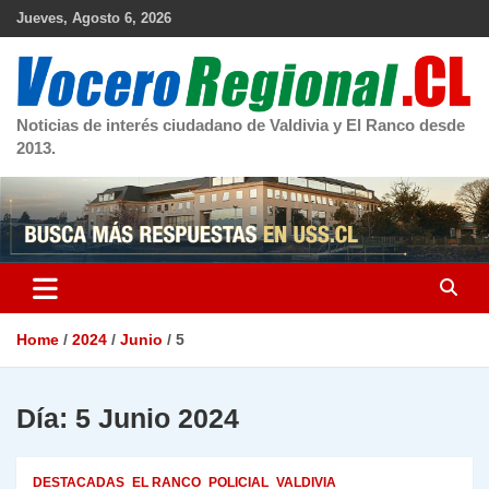
Skip
Jueves, Agosto 6, 2026
to
content
Noticias de interés ciudadano de Valdivia y El Ranco desde
2013.
Home
2024
Junio
5
Día:
5 Junio 2024
DESTACADAS
EL RANCO
POLICIAL
VALDIVIA