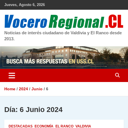
Skip
Jueves, Agosto 6, 2026
to
content
Noticias de interés ciudadano de Valdivia y El Ranco desde
2013.
Home
2024
Junio
6
Día:
6 Junio 2024
DESTACADAS
ECONOMÍA
EL RANCO
VALDIVIA