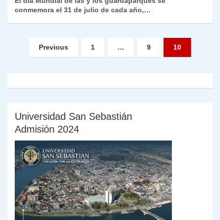
El día Mundial de las y los guardaparques se
conmemora el 31 de julio de cada año,…
Paginación
Previous
1
…
9
10
de
entradas
Universidad San Sebastián
Admisión 2024