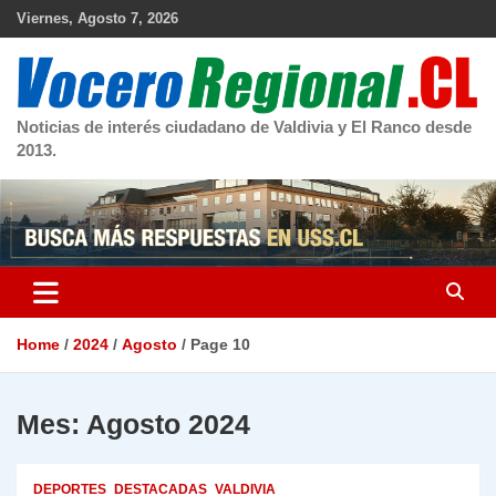
Skip
Viernes, Agosto 7, 2026
to
content
Noticias de interés ciudadano de Valdivia y El Ranco desde
2013.
Home
2024
Agosto
Page 10
Mes:
Agosto 2024
DEPORTES
DESTACADAS
VALDIVIA