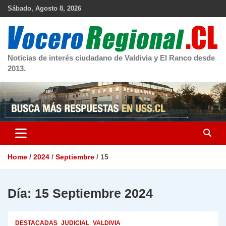
Skip
Sábado, Agosto 8, 2026
to
content
Noticias de interés ciudadano de Valdivia y El Ranco desde
2013.
Home
2024
Septiembre
15
Día:
15 Septiembre 2024
DESTACADAS
JUDICIAL
VALDIVIA