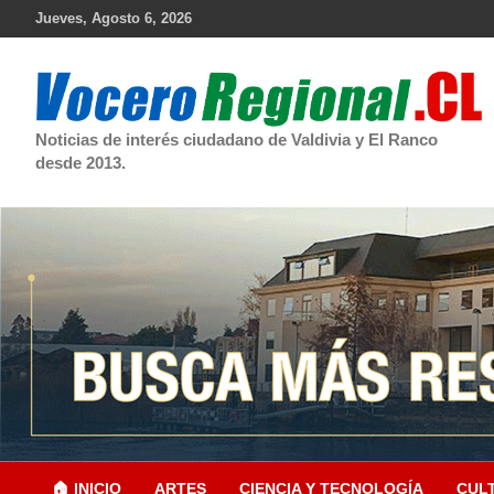
Skip
Jueves, Agosto 6, 2026
to
content
Noticias de interés ciudadano de Valdivia y El Ranco
desde 2013.
🏠 INICIO
ARTES
CIENCIA Y TECNOLOGÍA
CUL