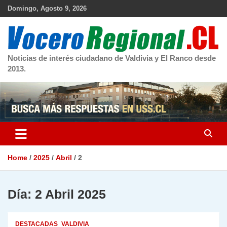
Skip
Domingo, Agosto 9, 2026
to
content
Noticias de interés ciudadano de Valdivia y El Ranco desde
2013.
Home
2025
Abril
2
Día:
2 Abril 2025
DESTACADAS
VALDIVIA