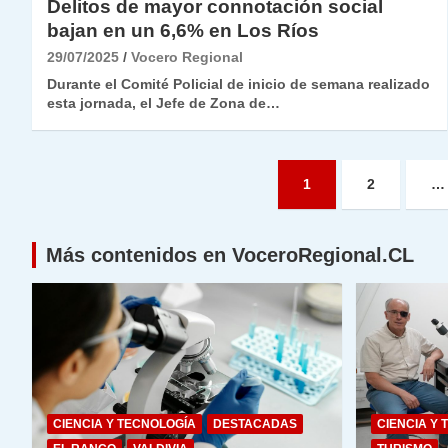
Delitos de mayor connotación social
bajan en un 6,6% en Los Ríos
29/07/2025
Vocero Regional
Durante el Comité Policial de inicio de semana realizado
esta jornada, el Jefe de Zona de…
Paginación
1
2
…
de
entradas
Más contenidos en VoceroRegional.CL
CIENCIA Y TECNOLOGÍA
DESTACADAS
CIENCIA Y 