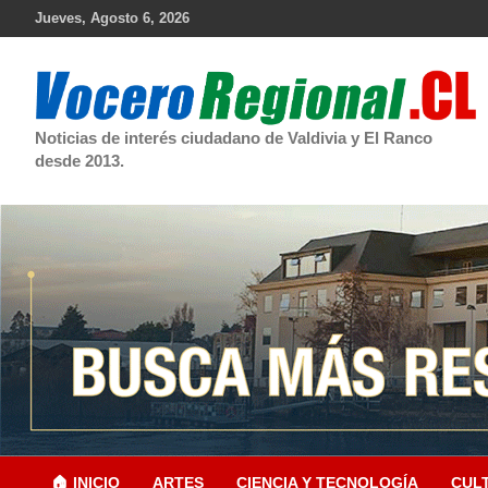
Skip
Jueves, Agosto 6, 2026
to
content
Noticias de interés ciudadano de Valdivia y El Ranco
desde 2013.
🏠 INICIO
ARTES
CIENCIA Y TECNOLOGÍA
CUL