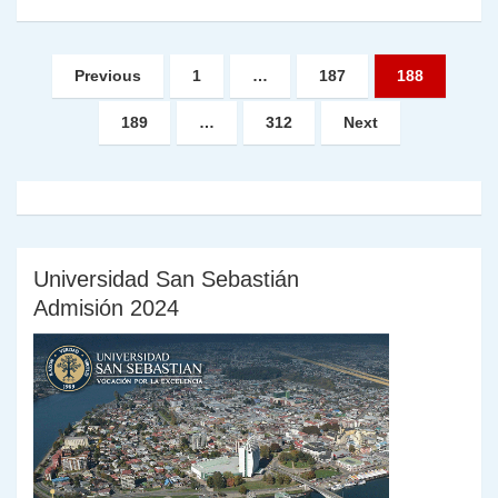
Paginación
Previous
1
…
187
188
de
189
…
312
Next
entradas
Universidad San Sebastián
Admisión 2024