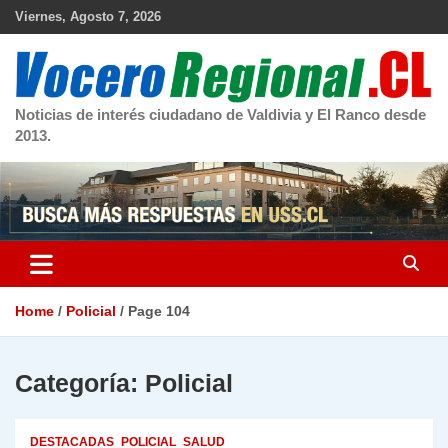
Skip
Viernes, Agosto 7, 2026
to
content
Noticias de interés ciudadano de Valdivia y El Ranco desde
2013.
Home
Policial
Page 104
Categoría:
Policial
DESTACADAS
POLICIAL
SALUD