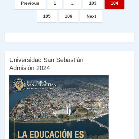
Paginación
Previous
1
…
103
104
de
105
106
Next
entradas
Universidad San Sebastián
Admisión 2024