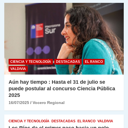
CIENCIA Y TECNOLOGÍA
DESTACADAS
EL RANCO
VALDIVIA
Aún hay tiempo : Hasta el 31 de julio se
puede postular al concurso Ciencia Pública
2025
16/07/2025
Vocero Regional
CIENCIA Y TECNOLOGÍA
DESTACADAS
EL RANCO
VALDIVIA
Los Ríos da el primer paso hacia un polo