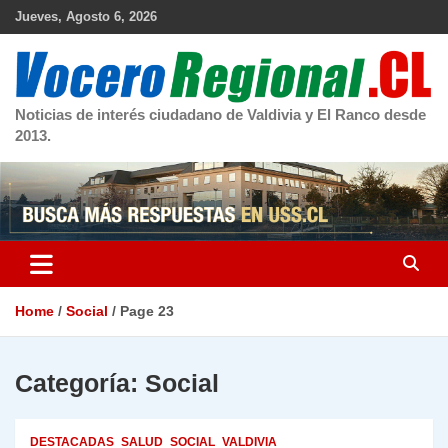
Skip
Jueves, Agosto 6, 2026
to
content
Noticias de interés ciudadano de Valdivia y El Ranco desde
2013.
Home
Social
Page 23
Categoría:
Social
DESTACADAS
SALUD
SOCIAL
VALDIVIA