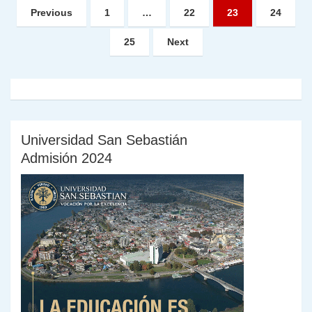
Paginación
Previous
1
…
22
23
24
de
25
Next
entradas
Universidad San Sebastián
Admisión 2024