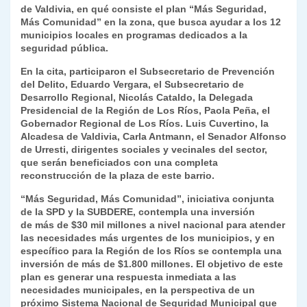
k
de Valdivia, en qué consiste el plan
“Más Seguridad,
dl
Más Comunidad” en la zona
, que busca ayudar a los 12
y
municipios locales en programas dedicados a la
seguridad pública.
En la cita, participaron el Subsecretario de Prevención
del Delito,
Eduardo Vergara
, el Subsecretario de
Desarrollo Regional,
Nicolás Cataldo
, la Delegada
Presidencial de la Región de Los Ríos,
Paola Peña
, el
Gobernador Regional de Los Ríos.
Luis Cuvertino
, la
Alcadesa de Valdivia,
Carla Antmann
, el Senador
Alfonso
de Urresti
, dirigentes sociales y vecinales del sector,
que serán beneficiados con una completa
reconstrucción de la plaza de este barrio.
“Más Seguridad, Más Comunidad”,
iniciativa conjunta
de la SPD y la SUBDERE
, contempla una inversión
de
más de $30 mil millones a nivel nacional para atender
las necesidades más urgentes de los municipios, y en
específico para la Región de los Ríos se contempla una
inversión de más de $1.800 millones
. El objetivo de este
plan es generar una respuesta inmediata a las
necesidades municipales, en la perspectiva de un
próximo
Sistema Nacional de Seguridad Municipal
que