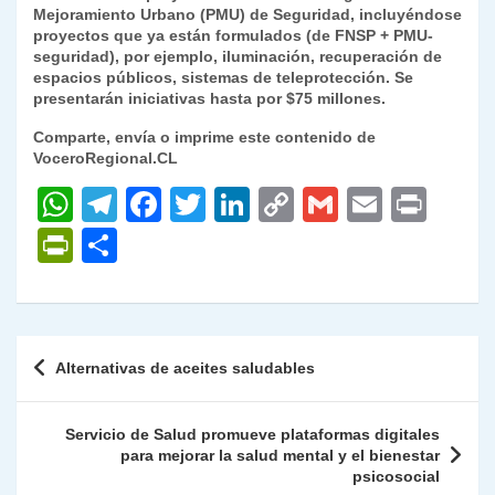
Mejoramiento Urbano (PMU)
de Seguridad
, incluyéndose
proyectos que ya están formulados (de FNSP + PMU-
seguridad), por ejemplo,
iluminación, recuperación de
espacios públicos, sistemas de teleprotección. Se
presentarán iniciativas hasta por $75 millones.
Comparte, envía o imprime este contenido de
VoceroRegional.CL
W
T
F
T
Li
C
G
E
P
h
el
a
w
n
o
m
m
ri
P
C
at
e
c
itt
k
p
ai
ai
nt
ri
o
s
gr
e
er
e
y
l
l
nt
m
A
a
b
dI
Li
Fr
p
Navegación
Alternativas de aceites saludables
p
m
o
n
n
ie
ar
de
p
o
k
n
tir
entradas
Servicio de Salud promueve plataformas digitales
k
dl
para mejorar la salud mental y el bienestar
psicosocial
y