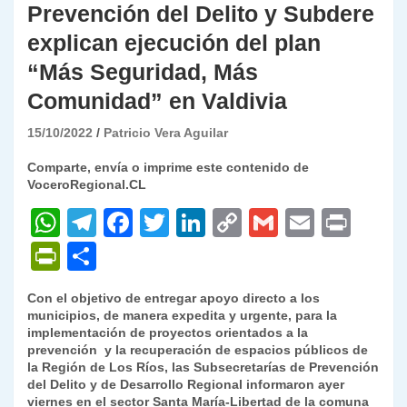
Prevención del Delito y Subdere
explican ejecución del plan
“Más Seguridad, Más
Comunidad” en Valdivia
15/10/2022
Patricio Vera Aguilar
Comparte, envía o imprime este contenido de
VoceroRegional.CL
W
T
F
T
Li
C
G
E
P
h
el
a
w
n
o
m
m
ri
P
C
at
e
c
itt
k
p
ai
ai
nt
ri
o
Con el objetivo de entregar apoyo directo a los
s
gr
e
er
e
y
l
l
nt
m
municipios, de manera expedita y urgente, para la
A
a
b
dI
Li
implementación de proyectos orientados a la
Fr
p
prevención y la recuperación de espacios públicos de
p
m
o
n
n
ie
ar
la Región de Los Ríos, las Subsecretarías de Prevención
del Delito y de Desarrollo Regional informaron ayer
p
o
k
n
tir
viernes en el sector Santa María-Libertad de la comuna