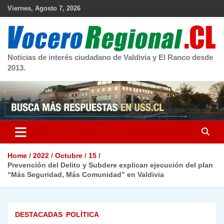
Skip
Viernes, Agosto 7, 2026
to
content
Noticias de interés ciudadano de Valdivia y El Ranco desde
2013.
Home
2022
Octubre
15
Prevención del Delito y Subdere explican ejecución del plan
“Más Seguridad, Más Comunidad” en Valdivia
DESTACADAS
POLÍTICA