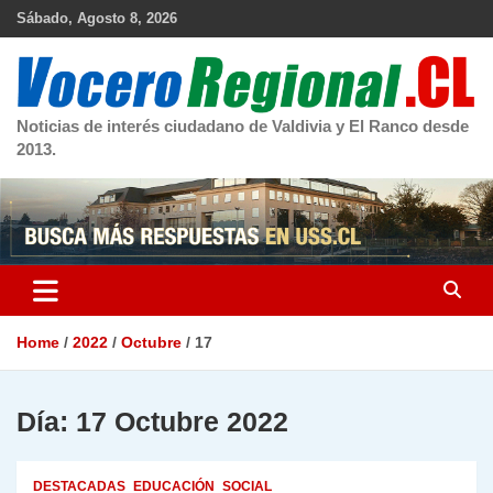
Skip
Sábado, Agosto 8, 2026
to
content
Noticias de interés ciudadano de Valdivia y El Ranco desde
2013.
Home
2022
Octubre
17
Día:
17 Octubre 2022
DESTACADAS
EDUCACIÓN
SOCIAL