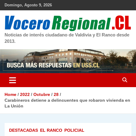
Skip
Domingo, Agosto 9, 2026
to
content
Noticias de interés ciudadano de Valdivia y El Ranco desde
2013.
Home
2022
Octubre
28
Carabineros detiene a delincuentes que robaron vivienda en
La Unión
DESTACADAS
EL RANCO
POLICIAL