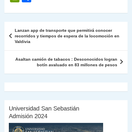
at
e
c
itt
k
p
ai
ai
nt
ri
o
s
gr
e
er
e
y
l
l
nt
m
A
a
b
dI
Li
Fr
p
Navegación
Lanzan app de transporte que permitirá conocer
p
m
o
n
n
ie
ar
de
recorridos y tiempos de espera de la locomoción en
p
o
k
Valdivia
n
tir
entradas
k
dl
Asaltan camión de tabacos : Desconocidos logran
y
botín avaluado en 83 millones de pesos
Universidad San Sebastián
Admisión 2024