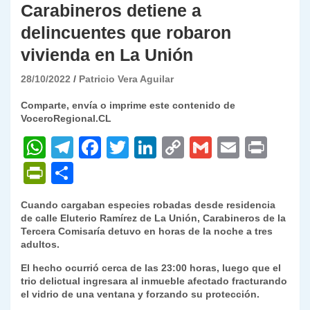
Carabineros detiene a
delincuentes que robaron
vivienda en La Unión
28/10/2022
Patricio Vera Aguilar
Comparte, envía o imprime este contenido de
VoceroRegional.CL
W
T
F
T
Li
C
G
E
P
h
el
a
w
n
o
m
m
ri
P
C
at
e
c
itt
k
p
ai
ai
nt
ri
o
Cuando cargaban especies robadas desde residencia
s
gr
e
er
e
y
l
l
nt
m
de calle Eluterio Ramírez de La Unión, Carabineros de la
A
a
b
dI
Li
Tercera Comisaría detuvo en horas de la noche a tres
Fr
p
adultos.
p
m
o
n
n
ie
ar
El hecho ocurrió cerca de las 23:00 horas, luego que el
p
o
k
n
tir
trio delictual ingresara al inmueble afectado fracturando
el vidrio de una ventana y forzando su protección.
k
dl