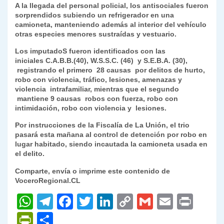
A la llegada del personal policial, los antisociales fueron
y
sorprendidos subiendo un refrigerador en una
camioneta, manteniendo además al interior del vehículo
otras especies menores sustraídas y vestuario.
Los imputadoS fueron identificados con las
iniciales C.A.B.B.(40), W.S.S.C. (46) y S.E.B.A. (30),
registrando el primero 28 causas por delitos de hurto,
robo con violencia, tráfico, lesiones, amenazas y
violencia intrafamiliar, mientras que el segundo
mantiene 9 causas robos con fuerza, robo con
intimidación, robo con violencia y lesiones.
Por instrucciones de la Fiscalía de La Unión, el trio
pasará esta mañana al control de detención por robo en
lugar habitado, siendo incautada la camioneta usada en
el delito.
Comparte, envía o imprime este contenido de
VoceroRegional.CL
W
T
F
T
Li
C
G
E
P
h
el
a
w
n
o
m
m
ri
P
C