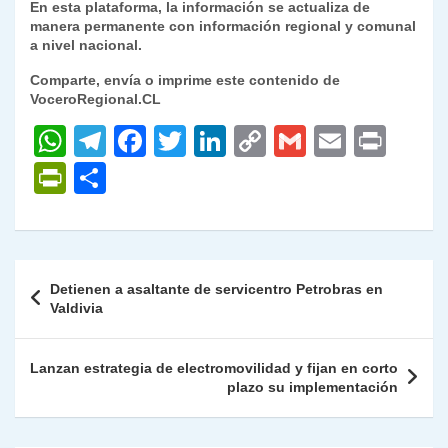
En esta plataforma, la información se actualiza de
manera permanente con información regional y comunal
a nivel nacional.
Comparte, envía o imprime este contenido de
VoceroRegional.CL
W
T
F
T
Li
C
G
E
P
h
el
a
w
n
o
m
m
ri
P
C
at
e
c
itt
k
p
ai
ai
nt
ri
o
s
gr
e
er
e
y
l
l
nt
m
A
a
b
dI
Li
Fr
p
Navegación
Detienen a asaltante de servicentro Petrobras en
p
m
o
n
n
ie
ar
de
Valdivia
p
o
k
n
tir
entradas
k
dl
Lanzan estrategia de electromovilidad y fijan en corto
plazo su implementación
y