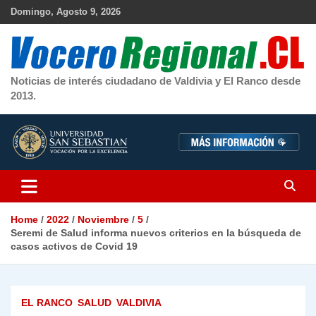
Skip
Domingo, Agosto 9, 2026
to
content
Noticias de interés ciudadano de Valdivia y El Ranco desde
2013.
Home
2022
Noviembre
5
Seremi de Salud informa nuevos criterios en la búsqueda de
casos activos de Covid 19
EL RANCO
SALUD
VALDIVIA