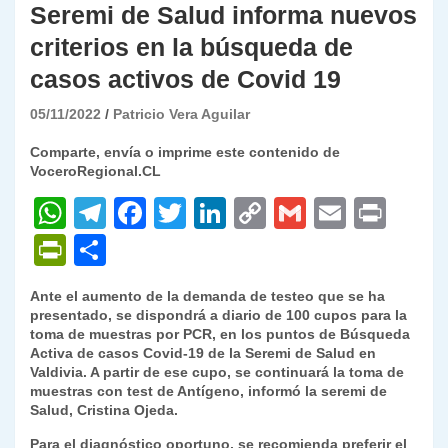
Seremi de Salud informa nuevos
criterios en la búsqueda de
casos activos de Covid 19
05/11/2022
Patricio Vera Aguilar
Comparte, envía o imprime este contenido de
VoceroRegional.CL
W
T
F
T
Li
C
G
E
P
h
el
a
w
n
o
m
m
ri
P
C
at
e
c
itt
k
p
ai
ai
nt
ri
o
Ante el aumento de la demanda de testeo que se ha
s
gr
e
er
e
y
l
l
nt
m
presentado, se dispondrá a diario de 100 cupos para la
A
a
b
dI
Li
toma de muestras por PCR, en los puntos de Búsqueda
Fr
p
Activa de casos Covid-19 de la Seremi de Salud en
p
m
o
n
n
ie
ar
Valdivia. A partir de ese cupo, se continuará la toma de
muestras con test de Antígeno, informó la seremi de
p
o
k
n
tir
Salud, Cristina Ojeda.
k
dl
Para el diagnóstico oportuno, se recomienda preferir el