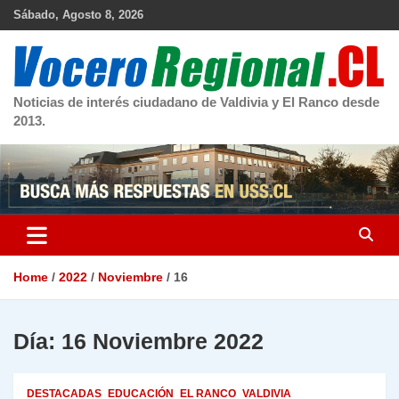
Skip
Sábado, Agosto 8, 2026
to
content
Noticias de interés ciudadano de Valdivia y El Ranco desde
2013.
Home
2022
Noviembre
16
Día:
16 Noviembre 2022
DESTACADAS
EDUCACIÓN
EL RANCO
VALDIVIA