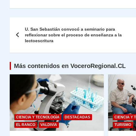
at
e
c
itt
k
p
ai
ai
nt
s
gr
e
er
e
y
l
l
Navegación
A
a
b
dI
Li
U. San Sebastián convocó a seminario para
de
reflexionar sobre el proceso de enseñanza a la
p
m
o
n
n
lectoescritura
p
o
k
entradas
k
Más contenidos en VoceroRegional.CL
CIENCIA Y TECNOLOGÍA
DESTACADAS
CIENCIA Y 
EL RANCO
VALDIVIA
TURISMO