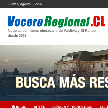
Skip
Jueves, Agosto 6, 2026
to
content
Noticias de interés ciudadano de Valdivia y El Ranco
desde 2013.
🏠 INICIO
ARTES
CIENCIA Y TECNOLOGÍA
CUL