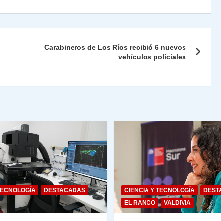
nt
m
Fr
p
ie
ar
Carabineros de Los Ríos recibió 6 nuevos
n
tir
vehículos policiales
dl
y
TECNOLOGÍA
DESTACADAS
CIENCIA Y TECNOLOGÍA
DEST
EL RANCO
VALDIVIA