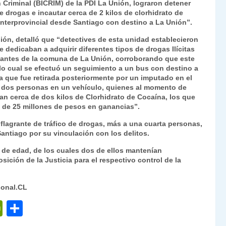
 Criminal (BICRIM) de la PDI La Unión, lograron detener
nt
m
e drogas e incautar cerca de 2 kilos de clorhidrato de
nterprovincial desde Santiago con destino a La Unión”.
Fr
p
nión, detalló que “detectives de esta unidad establecieron
ie
ar
 dedicaban a adquirir diferentes tipos de drogas Ilícitas
n
tir
ficantes de la comuna de La Unión, corroborando que este
 lo cual se efectuó un seguimiento a un bus con destino a
dl
 que fue retirada posteriormente por un imputado en el
as dos personas en un vehículo, quienes al momento de
y
ían cerca de dos kilos de Clorhidrato de Cocaína, los que
 de 25 millones de pesos en ganancias”.
o flagrante de tráfico de drogas, más a una cuarta personas,
Santiago por su vinculación con los delitos.
de edad, de los cuales dos de ellos mantenían
sición de la Justicia para el respectivo control de la
ional.CL
P
C
ri
o