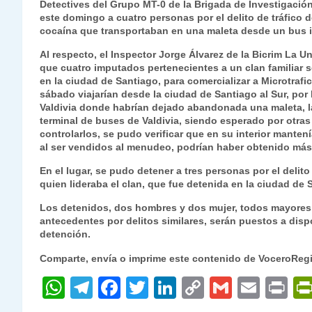
Detectives del Grupo MT-0 de la Brigada de Investigación
at
e
c
itt
k
p
ai
ai
nt
este domingo a cuatro personas por el delito de tráfico d
cocaína que transportaban en una maleta desde un bus i
s
gr
e
er
e
y
l
l
Al respecto, el Inspector Jorge Álvarez de la Bicrim La U
A
a
b
dI
Li
que cuatro imputados pertenecientes a un clan familiar se
p
m
o
n
n
en la ciudad de Santiago, para comercializar a Microtra
sábado viajarían desde la ciudad de Santiago al Sur, por
p
o
k
Valdivia donde habrían dejado abandonada una maleta, la
terminal de buses de Valdivia, siendo esperado por otr
k
controlarlos, se pudo verificar que en su interior manten
al ser vendidos al menudeo, podrían haber obtenido más
En el lugar, se pudo detener a tres personas por el delit
quien lideraba el clan, que fue detenida en la ciudad de 
Los detenidos, dos hombres y dos mujer, todos mayores 
antecedentes por delitos similares, serán puestos a dispo
detención.
Comparte, envía o imprime este contenido de VoceroReg
W
T
F
T
Li
C
G
E
P
h
el
a
w
n
o
m
m
ri