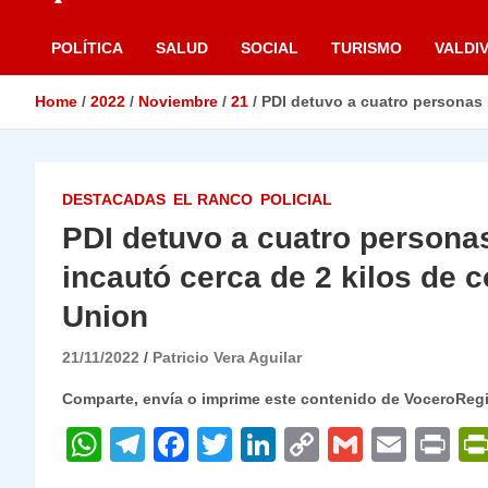
POLÍTICA
SALUD
SOCIAL
TURISMO
VALDIV
Home
2022
Noviembre
21
PDI detuvo a cuatro personas 
DESTACADAS
EL RANCO
POLICIAL
PDI detuvo a cuatro personas
incautó cerca de 2 kilos de 
Union
21/11/2022
Patricio Vera Aguilar
Comparte, envía o imprime este contenido de VoceroReg
W
T
F
T
Li
C
G
E
P
h
el
a
w
n
o
m
m
ri