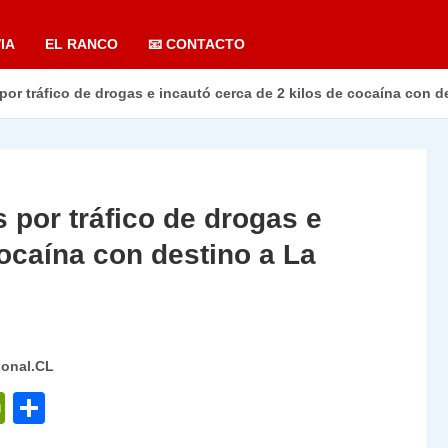
IA
EL RANCO
📧 CONTACTO
por tráfico de drogas e incautó cerca de 2 kilos de cocaína con d
 por tráfico de drogas e
cocaína con destino a La
ional.CL
P
C
ri
o