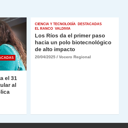
CIENCIA Y TECNOLOGÍA
DESTACADAS
EL RANCO
VALDIVIA
Los Ríos da el primer paso
hacia un polo biotecnológico
de alto impacto
20/04/2025
Vocero Regional
ACADAS
a el 31
ular al
lica