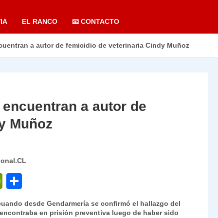
IA
EL RANCO
📧 CONTACTO
cuentran a autor de femicidio de veterinaria Cindy Muñoz
 encuentran a autor de
dy Muñoz
ional.CL
P
C
ri
o
cuando desde Gendarmería se confirmó el hallazgo del
nt
m
encontraba en prisión preventiva luego de haber sido