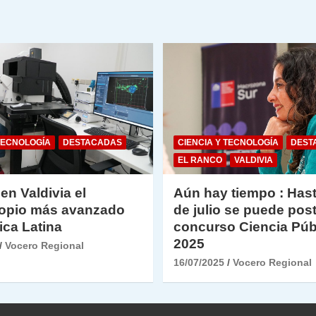
y
TECNOLOGÍA
DESTACADAS
CIENCIA Y TECNOLOGÍA
DEST
EL RANCO
VALDIVIA
 en Valdivia el
Aún hay tiempo : Hast
opio más avanzado
de julio se puede post
ica Latina
concurso Ciencia Púb
2025
Vocero Regional
16/07/2025
Vocero Regional