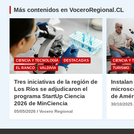
k
Más contenidos en VoceroRegional.CL
CIENCIA Y TECNOLOGÍA
DESTACADAS
CIENCIA Y 
EL RANCO
VALDIVIA
TURISMO
Tres iniciativas de la región de
Instalan
Los Ríos se adjudicaron el
microsc
programa StartUp Ciencia
de Amér
2026 de MinCiencia
30/10/2025
05/05/2026
Vocero Regional