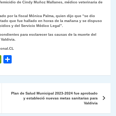
femicidio de
Cindy Muñoz Mallanes
, médico veterinaria de
Fr
p
ie
ar
do por la fiscal Mónica Palma, quien dijo que “se dio
n
tir
utado que fue hallado en horas de la mañana y se dispuso
cidios y del Servicio Médico Legal”.
dl
spondientes para esclarecer las causas de la muerte del
y
Valdivia.
ional.CL
P
C
ri
o
nt
m
Fr
p
ie
ar
Plan de Salud Municipal 2023-2024 fue aprobado
n
tir
y estableció nuevas metas sanitarias para
Valdivia
dl