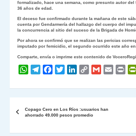
formalizado, hace una semana, como presunto autor del 
s
gr
e
er
e
y
l
l
36 años de edad.
A
a
b
dI
Li
El deceso fue confirmado durante la mañana de este sába
p
m
o
n
n
cuenta por Gendarmería del hallazgo del cuerpo del imp
la concurrencia al sitio del suceso de la Brigada de Homi
p
o
k
Por ahora se confirmó que se realizan las pericias corre
k
imputado por femicidio, el segundo ocurrido este año en 
Comparte, envía o imprime este contenido de VoceroReg
W
T
F
T
Li
C
G
E
P
h
el
a
w
n
o
m
m
ri
at
e
c
itt
k
p
ai
ai
nt
s
gr
e
er
e
y
l
l
Navegación
A
a
b
dI
Li
Copago Cero en Los Ríos :usuarios han
de
ahorrado 49.000 pesos promedio
p
m
o
n
n
p
o
k
entradas