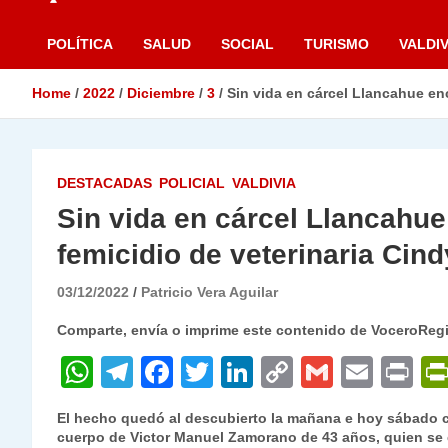
POLÍTICA
SALUD
SOCIAL
TURISMO
VALDIV
Home
2022
Diciembre
3
Sin vida en cárcel Llancahue en
DESTACADAS
POLICIAL
VALDIVIA
Sin vida en cárcel Llancahue
femicidio de veterinaria Cin
03/12/2022
Patricio Vera Aguilar
Comparte, envía o imprime este contenido de VoceroReg
W
T
F
T
Li
C
G
E
P
h
el
a
w
n
o
m
m
ri
El hecho quedó al descubierto la mañana e hoy sábado 
at
e
c
itt
k
p
ai
ai
nt
cuerpo de Victor Manuel Zamorano de 43 años, quien se 