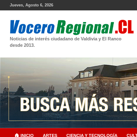
Skip
Jueves, Agosto 6, 2026
to
content
Noticias de interés ciudadano de Valdivia y El Ranco
desde 2013.
🏠 INICIO
ARTES
CIENCIA Y TECNOLOGÍA
CUL