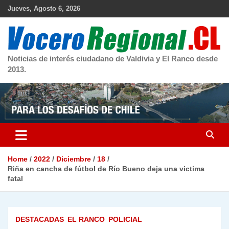
Skip
Jueves, Agosto 6, 2026
to
content
Noticias de interés ciudadano de Valdivia y El Ranco desde
2013.
Home
2022
Diciembre
18
Riña en cancha de fútbol de Río Bueno deja una victima
fatal
DESTACADAS
EL RANCO
POLICIAL