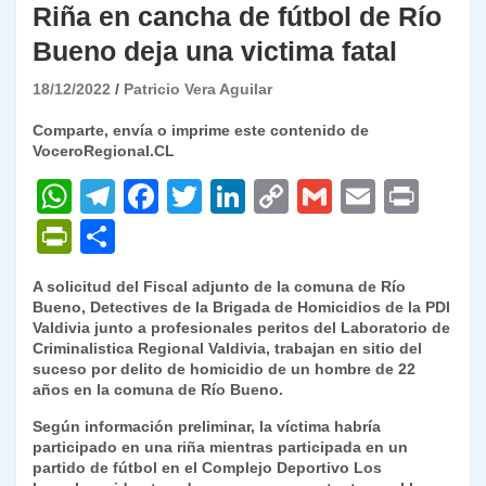
Riña en cancha de fútbol de Río
Bueno deja una victima fatal
18/12/2022
Patricio Vera Aguilar
Comparte, envía o imprime este contenido de
VoceroRegional.CL
W
T
F
T
Li
C
G
E
P
h
el
a
w
n
o
m
m
ri
P
C
at
e
c
itt
k
p
ai
ai
nt
ri
o
A solicitud del Fiscal adjunto de la comuna de Río
s
gr
e
er
e
y
l
l
nt
m
Bueno, Detectives de la Brigada de Homicidios de la PDI
A
a
b
dI
Li
Valdivia junto a profesionales peritos del Laboratorio de
Fr
p
Criminalistica Regional Valdivia, trabajan en sitio del
p
m
o
n
n
ie
ar
suceso por delito de homicidio de un hombre de 22
años en la comuna de Río Bueno.
p
o
k
n
tir
Según información preliminar, la víctima habría
k
dl
participado en una riña mientras participada en un
partido de fútbol en el Complejo Deportivo Los
y