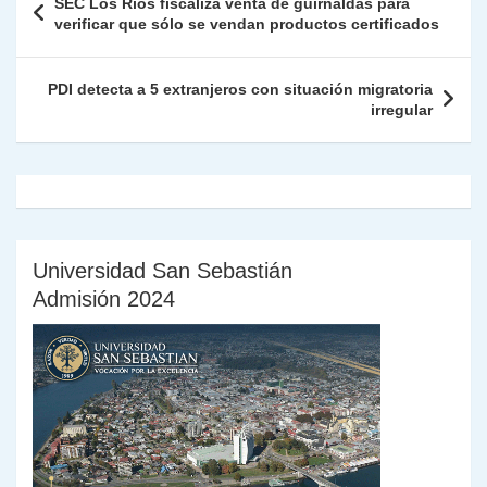
SEC Los Ríos fiscaliza venta de guirnaldas para
p
m
o
n
n
ie
ar
de
verificar que sólo se vendan productos certificados
p
o
k
n
tir
entradas
k
dl
PDI detecta a 5 extranjeros con situación migratoria
irregular
y
Universidad San Sebastián
Admisión 2024