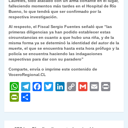
Laureles, sido atacado con un arma cortante en el lugar,
falleciendo momentos más tardes en el Hospital de Río
Bueno, lo que tendrá que ser confirmado por la
respectiva investigación.
Al respecto, el Fiscal Sergio Fuentes señaló que “las
primeras diligencias ya han podido establecer estas
circunstancias en cuanto a que hubo una riña, y de la
misma forma ya se determinó la identidad del autor de la
muerte, el que se encuentra hasta esta hora prófugo y la
policía se encuentra haciendo las indagaciones
respectivas para dar con su paradero”
Comparte, envía o imprime este contenido de
VoceroRegional.CL
W
T
F
T
Li
C
G
E
P
h
el
a
w
n
o
m
m
ri
P
C
at
e
c
itt
k
p
ai
ai
nt
ri
o
s
gr
e
er
e
y
l
l
nt
m
A
a
b
dI
Li
Fr
p
Navegación