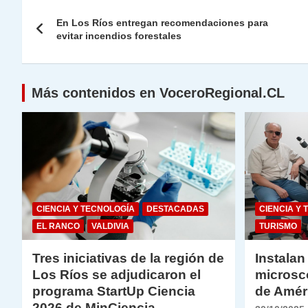
Navegación
A
a
b
dI
Li
En Los Ríos entregan recomendaciones para
de
evitar incendios forestales
p
m
o
n
n
p
o
k
entradas
k
Más contenidos en VoceroRegional.CL
CIENCIA Y TECNOLOGÍA
DESTACADAS
CIENCIA Y 
EL RANCO
VALDIVIA
TURISMO
Tres iniciativas de la región de
Instalan
Los Ríos se adjudicaron el
microsc
programa StartUp Ciencia
de Amér
2026 de MinCiencia