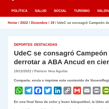
POLÍTICA
SALUD
SOCIAL
TURISMO
VALDIV
Home
2022
Diciembre
19
UdeC se consagró Campeón de C
DEPORTES
DESTACADAS
UdeC se consagró Campeón d
derrotar a ABA Ancud en cier
19/12/2022
Patricio Vera Aguilar
Comparte, envía o imprime este contenido de VoceroReg
W
T
F
T
Li
C
G
E
P
h
el
a
w
n
o
m
m
ri
En una final llena de color y buen básquetbol, la Udec alc
at
e
c
itt
k
p
ai
ai
nt