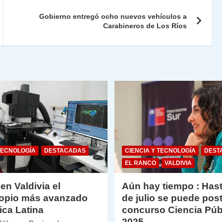
ie
ar
Gobierno entregó ocho nuevos vehículos a
n
tir
Carabineros de Los Ríos
dl
y
TECNOLOGÍA
DESTACADAS
CIENCIA Y TECNOLOGÍA
DEST
EL RANCO
VALDIVIA
 en Valdivia el
Aún hay tiempo : Hast
opio más avanzado
de julio se puede post
ica Latina
concurso Ciencia Púb
2025