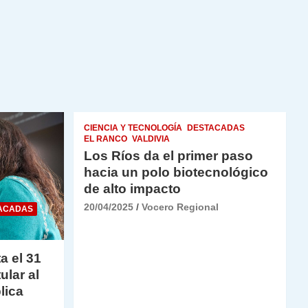
CIENCIA Y TECNOLOGÍA
DESTACADAS
EL RANCO
VALDIVIA
Los Ríos da el primer paso
hacia un polo biotecnológico
de alto impacto
20/04/2025
Vocero Regional
ACADAS
a el 31
ular al
lica