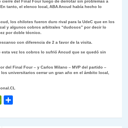
 cierre del Final Four luego de derrotar sin problemas a
Fr
p
. En tanto, el elenco local, ABA Ancud había hecho lo
ie
ar
n
tir
ud, los chilotes fueron duro rival para la UdeC que en los
ocal y algunos cobros arbitrales “dudosos” por decir lo
dl
ez por doble técnico.
y
scanso con diferencia de 2 a favor de la visita.
 esta vez los cobros lo sufrió Ancud que se quedó sin
r del Final Four – y Carlos Milano – MVP del partido –
 los universitarios cerrar un gran año en el ámbito local,
ional.CL
P
C
ri
o
nt
m
Fr
p