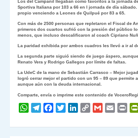
Los del Campanil llegaban como favoritos a la jornada de
s
gr
e
er
e
y
l
l
Sportiva Italiana por 103 a 66 en l jornada de día sábado
propio venciendo a Leones de Quilpué por 83 a 65.
A
a
b
dI
Li
p
m
o
n
n
Con más de 2500 personas que repletaron el Fiscal de Anc
primeros dos cuartos sufrió con la presión del público l
p
o
k
menos, que incluso descalificaron al coach Cipriano Nuñ
k
La paridad exhibida por ambos cuadros les llevó a ir al de
La segunda parte siguió siendo de juego áspero, aunque
Renato Vera y Rodrigo Gallegos por límite de faltas.
La UdeC de la mano de Sebastián Carrasco – Mejor jugado
logró cerrar mejor el partido con un 95 – 89 que permite a
aunque aún con la deuda internacional.
Comparte, envía o imprime este contenido de VoceroReg
W
T
F
T
Li
C
G
E
P
h
el
a
w
n
o
m
m
ri
at
e
c
itt
k
p
ai
ai
nt
s
gr
e
er
e
y
l
l