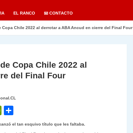
IA
EL RANCO
📧 CONTACTO
opa Chile 2022 al derrotar a ABA Ancud en cierre del Final Four
e Copa Chile 2022 al
re del Final Four
ional.CL
P
C
ri
o
anzó el tan esquivo título que les faltaba.
nt
m