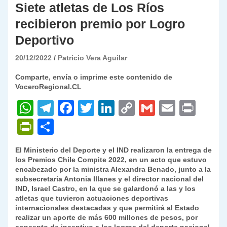
Siete atletas de Los Ríos
recibieron premio por Logro
Deportivo
20/12/2022
Patricio Vera Aguilar
Comparte, envía o imprime este contenido de
VoceroRegional.CL
W
T
F
T
Li
C
G
E
P
h
el
a
w
n
o
m
m
ri
P
C
at
e
c
itt
k
p
ai
ai
nt
ri
o
El Ministerio del Deporte y el IND realizaron la entrega de
s
gr
e
er
e
y
l
l
nt
m
los Premios Chile Compite 2022, en un acto que estuvo
A
a
b
dI
Li
encabezado por la ministra Alexandra Benado, junto a la
Fr
p
subsecretaria Antonia Illanes y el director nacional del
p
m
o
n
n
ie
ar
IND, Israel Castro, en la que se galardonó a las y los
atletas que tuvieron actuaciones deportivas
p
o
k
n
tir
internacionales destacadas y que permitirá al Estado
k
realizar un aporte de más 600 millones de pesos, por
dl