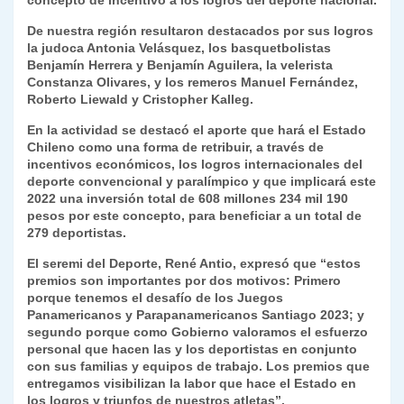
concepto de incentivo a los logros del deporte nacional.
y
De nuestra región resultaron destacados por sus logros
la judoca Antonia Velásquez, los basquetbolistas
Benjamín Herrera y Benjamín Aguilera, la velerista
Constanza Olivares, y los remeros Manuel Fernández,
Roberto Liewald y Cristopher Kalleg.
En la actividad se destacó el aporte que hará el Estado
Chileno como una forma de retribuir, a través de
incentivos económicos, los logros internacionales del
deporte convencional y paralímpico y que implicará este
2022 una inversión total de 608 millones 234 mil 190
pesos por este concepto, para beneficiar a un total de
279 deportistas.
El seremi del Deporte, René Antio, expresó que “estos
premios son importantes por dos motivos: Primero
porque tenemos el desafío de los Juegos
Panamericanos y Parapanamericanos Santiago 2023; y
segundo porque como Gobierno valoramos el esfuerzo
personal que hacen las y los deportistas en conjunto
con sus familias y equipos de trabajo. Los premios que
entregamos visibilizan la labor que hace el Estado en
los logros y triunfos de nuestros atletas”.