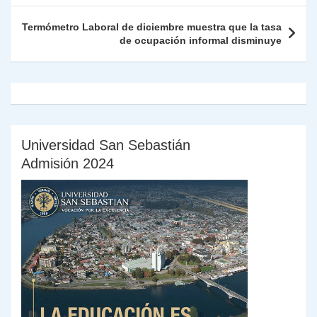
p
o
k
n
tir
entradas
k
dl
Termómetro Laboral de diciembre muestra que la tasa
de ocupación informal disminuye
y
Universidad San Sebastián
Admisión 2024