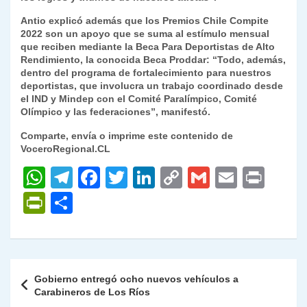
Antio explicó además que los Premios Chile Compite
2022 son un apoyo que se suma al estímulo mensual
que reciben mediante la Beca Para Deportistas de Alto
Rendimiento, la conocida Beca Proddar: “Todo, además,
dentro del programa de fortalecimiento para nuestros
deportistas, que involucra un trabajo coordinado desde
el IND y Mindep con el Comité Paralímpico, Comité
Olímpico y las federaciones”, manifestó.
Comparte, envía o imprime este contenido de
VoceroRegional.CL
W
T
F
T
Li
C
G
E
P
h
el
a
w
n
o
m
m
ri
P
C
at
e
c
itt
k
p
ai
ai
nt
ri
o
s
gr
e
er
e
y
l
l
nt
m
A
a
b
dI
Li
Fr
p
Navegación
Gobierno entregó ocho nuevos vehículos a
p
m
o
n
n
ie
ar
de
Carabineros de Los Ríos