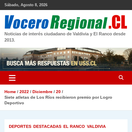
Skip
Sábado, Agosto 8, 2026
to
content
Noticias de interés ciudadano de Valdivia y El Ranco desde
2013.
Home
2022
Diciembre
20
Siete atletas de Los Ríos recibieron premio por Logro
Deportivo
DEPORTES
DESTACADAS
EL RANCO
VALDIVIA