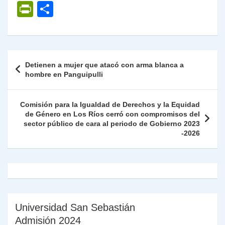
h
el
a
w
n
o
m
m
ri
P
C
at
e
c
itt
k
p
ai
ai
nt
ri
o
s
gr
e
er
e
y
l
l
nt
m
A
a
b
dI
Li
Fr
p
Navegación
Detienen a mujer que atacó con arma blanca a
p
m
o
n
n
ie
ar
de
hombre en Panguipulli
p
o
k
n
tir
entradas
k
dl
Comisión para la Igualdad de Derechos y la Equidad
de Género en Los Ríos cerró con compromisos del
y
sector público de cara al periodo de Gobierno 2023
-2026
Universidad San Sebastián
Admisión 2024