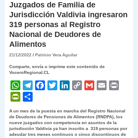
Juzgados de Familia de
Jurisdicción Valdivia ingresaron
319 personas al Registro
Nacional de Deudores de
Alimentos
21/12/2022
Patricio Vera Aguilar
Comparte, envía o imprime este contenido de
VoceroRegional.CL
W
T
F
T
Li
C
G
E
P
h
el
a
w
n
o
m
m
ri
P
C
at
e
c
itt
k
p
ai
ai
nt
ri
o
A un mes de la puesta en marcha del Registro Nacional
s
gr
e
er
e
y
l
l
nt
m
de Deudores de Pensiones de Alimentos (RNDPA), los
A
a
b
dI
Li
nueve juzgados con competencia en asuntos de la
Fr
p
jurisdicción Valdivia ya han inscrito a 319 personas por
p
m
o
n
n
ie
ar
adeudar tres meses continuos o cinco discontinuos de