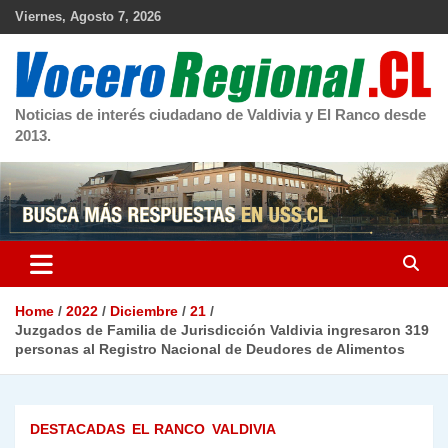
Skip
Viernes, Agosto 7, 2026
to
content
Noticias de interés ciudadano de Valdivia y El Ranco desde
2013.
Home
2022
Diciembre
21
Juzgados de Familia de Jurisdicción Valdivia ingresaron 319
personas al Registro Nacional de Deudores de Alimentos
DESTACADAS
EL RANCO
VALDIVIA