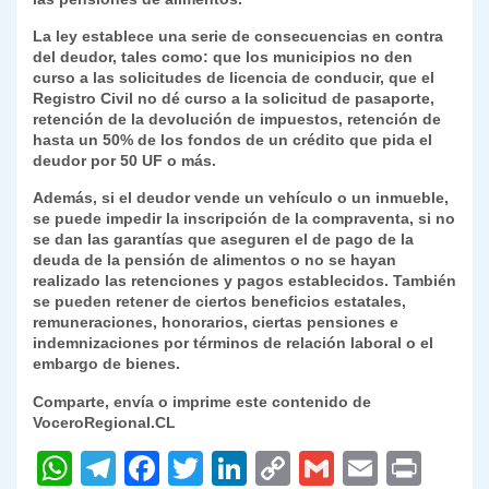
La ley establece una serie de consecuencias en contra
del deudor, tales como: que los municipios no den
curso a las solicitudes de licencia de conducir, que el
Registro Civil no dé curso a la solicitud de pasaporte,
retención de la devolución de impuestos, retención de
hasta un 50% de los fondos de un crédito que pida el
deudor por 50 UF o más.
Además, si el deudor vende un vehículo o un inmueble,
se puede impedir la inscripción de la compraventa, si no
se dan las garantías que aseguren el de pago de la
deuda de la pensión de alimentos o no se hayan
realizado las retenciones y pagos establecidos. También
se pueden retener de ciertos beneficios estatales,
remuneraciones, honorarios, ciertas pensiones e
indemnizaciones por términos de relación laboral o el
embargo de bienes.
Comparte, envía o imprime este contenido de
VoceroRegional.CL
W
T
F
T
Li
C
G
E
P