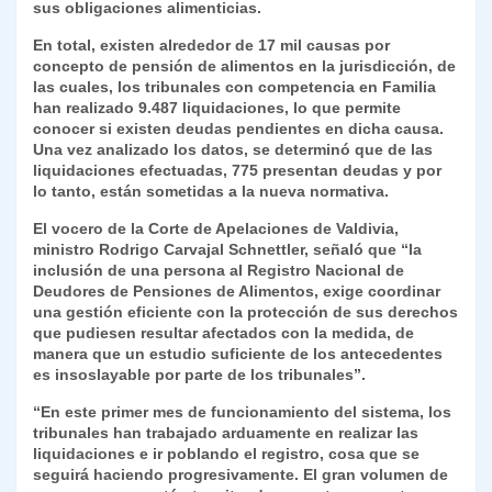
sus obligaciones alimenticias.
p
o
k
n
tir
En total, existen alrededor de 17 mil causas por
k
dl
concepto de pensión de alimentos en la jurisdicción, de
las cuales, los tribunales con competencia en Familia
y
han realizado 9.487 liquidaciones, lo que permite
conocer si existen deudas pendientes en dicha causa.
Una vez analizado los datos, se determinó que de las
liquidaciones efectuadas, 775 presentan deudas y por
lo tanto, están sometidas a la nueva normativa.
El vocero de la Corte de Apelaciones de Valdivia,
ministro Rodrigo Carvajal Schnettler, señaló que “la
inclusión de una persona al Registro Nacional de
Deudores de Pensiones de Alimentos, exige coordinar
una gestión eficiente con la protección de sus derechos
que pudiesen resultar afectados con la medida, de
manera que un estudio suficiente de los antecedentes
es insoslayable por parte de los tribunales”.
“En este primer mes de funcionamiento del sistema, los
tribunales han trabajado arduamente en realizar las
liquidaciones e ir poblando el registro, cosa que se
seguirá haciendo progresivamente. El gran volumen de