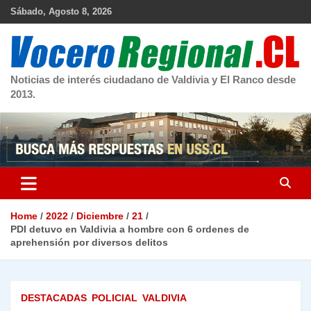
Skip
Sábado, Agosto 8, 2026
to
content
Noticias de interés ciudadano de Valdivia y El Ranco desde
2013.
Home
2022
Diciembre
21
PDI detuvo en Valdivia a hombre con 6 ordenes de
aprehensión por diversos delitos
DESTACADAS
POLICIAL
VALDIVIA