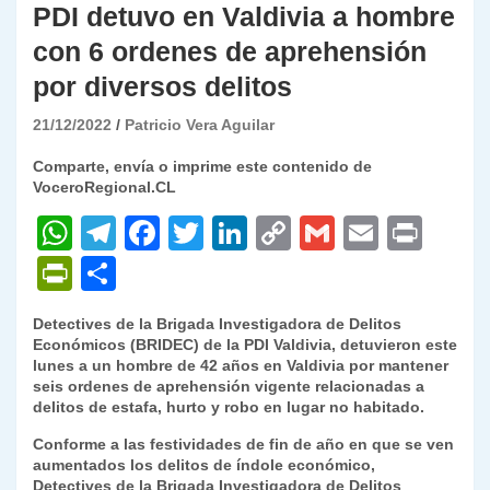
PDI detuvo en Valdivia a hombre
con 6 ordenes de aprehensión
por diversos delitos
21/12/2022
Patricio Vera Aguilar
Comparte, envía o imprime este contenido de
VoceroRegional.CL
W
T
F
T
Li
C
G
E
P
h
el
a
w
n
o
m
m
ri
P
C
at
e
c
itt
k
p
ai
ai
nt
ri
o
Detectives de la Brigada Investigadora de Delitos
s
gr
e
er
e
y
l
l
nt
m
Económicos (BRIDEC) de la PDI Valdivia, detuvieron este
A
a
b
dI
Li
lunes a un hombre de 42 años en Valdivia por mantener
Fr
p
seis ordenes de aprehensión vigente relacionadas a
p
m
o
n
n
ie
ar
delitos de estafa, hurto y robo en lugar no habitado.
p
o
k
n
tir
Conforme a las festividades de fin de año en que se ven
aumentados los delitos de índole económico,
k
dl
Detectives de la Brigada Investigadora de Delitos