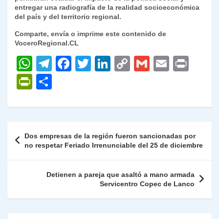
entregar una radiografía de la realidad socioeconómica
del país y del territorio regional.
Comparte, envía o imprime este contenido de
VoceroRegional.CL
W
T
F
T
Li
C
G
E
P
h
el
a
w
n
o
m
m
ri
P
C
at
e
c
itt
k
p
ai
ai
nt
ri
o
s
gr
e
er
e
y
l
l
nt
m
A
a
b
dI
Li
Fr
p
Navegación
Dos empresas de la región fueron sancionadas por
p
m
o
n
n
ie
ar
de
no respetar Feriado Irrenunciable del 25 de diciembre
p
o
k
n
tir
entradas
k
dl
Detienen a pareja que asaltó a mano armada
Servicentro Copec de Lanco
y