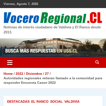
Skip
Viernes, Agosto 7, 2026
to
content
Noticias de interés ciudadano de Valdivia y El Ranco desde
2013.
Home
2022
Diciembre
27
Autoridades regionales reiteran llamado a la comunidad para
responder Encuesta Casen 2022
DESTACADAS
EL RANCO
SOCIAL
VALDIVIA