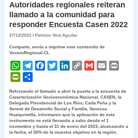
Autoridades regionales reiteran
llamado a la comunidad para
responder Encuesta Casen 2022
27/12/2022
Patricio Vera Aguilar
Comparte, envía o imprime este contenido de
VoceroRegional.CL
W
T
F
T
Li
C
G
E
P
h
el
a
w
n
o
m
m
ri
P
C
at
e
c
itt
k
p
ai
ai
nt
ri
o
Reforzando el llamado a abrir la puerta a la encuesta de
s
gr
e
er
e
y
l
l
nt
m
Caracterización Socioeconómica Nacional, CASEN, la
A
a
b
dI
Li
Delegada Presidencial de Los Ríos, Carla Peña y la
Fr
p
Seremi de Desarrollo Social y Familia, Vanessa
p
m
o
n
n
ie
ar
Huaiquimilla, informaron que la aplicación de este
instrumento se está llevando a cabo desde el 1
p
o
k
n
tir
noviembre y hasta el 31 de enero del 2023, alcanzando a
k
la fecha, el 50% de la muestra objetivo en la región.
dl