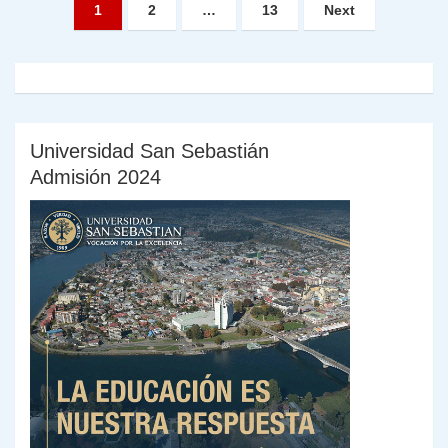
Paginación
1
2
…
13
Next
de
entradas
Universidad San Sebastián
Admisión 2024