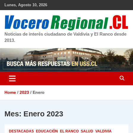
Skip
Lunes, Agosto 10, 2026
to
content
Noticias de interés ciudadano de Valdivia y El Ranco desde
2013.
Home
2023
Enero
Mes:
Enero 2023
DESTACADAS
EDUCACIÓN
EL RANCO
SALUD
VALDIVIA