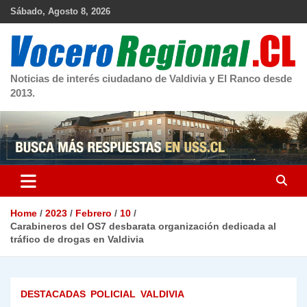
Skip
Sábado, Agosto 8, 2026
to
content
Noticias de interés ciudadano de Valdivia y El Ranco desde
2013.
Home
2023
Febrero
10
Carabineros del OS7 desbarata organización dedicada al
tráfico de drogas en Valdivia
DESTACADAS
POLICIAL
VALDIVIA