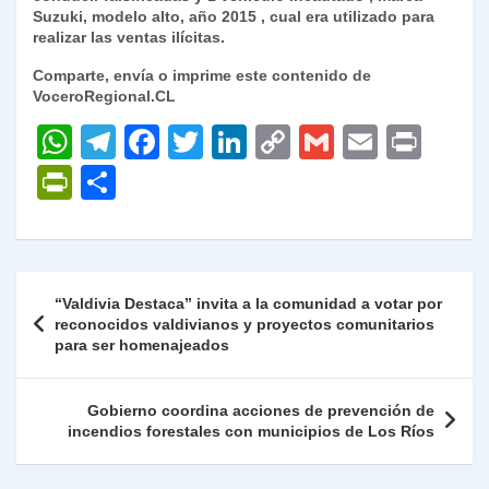
Suzuki, modelo alto, año 2015 , cual era utilizado para
realizar las ventas ilícitas.
Comparte, envía o imprime este contenido de
VoceroRegional.CL
W
T
F
T
Li
C
G
E
P
h
el
a
w
n
o
m
m
ri
P
C
at
e
c
itt
k
p
ai
ai
nt
ri
o
s
gr
e
er
e
y
l
l
nt
m
A
a
b
dI
Li
Fr
p
Navegación
“Valdivia Destaca” invita a la comunidad a votar por
p
m
o
n
n
ie
ar
de
reconocidos valdivianos y proyectos comunitarios
p
o
k
para ser homenajeados
n
tir
entradas
k
dl
Gobierno coordina acciones de prevención de
y
incendios forestales con municipios de Los Ríos