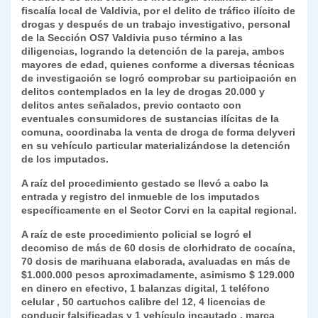
fiscalía local de Valdivia, por el delito de tráfico ilícito de
y
drogas y después de un trabajo investigativo, personal
de la Sección OS7 Valdivia puso término a las
diligencias, logrando la detención de la pareja, ambos
mayores de edad, quienes conforme a diversas técnicas
de investigación se logró comprobar su participación en
delitos contemplados en la ley de drogas 20.000 y
delitos antes señalados, previo contacto con
eventuales consumidores de sustancias ilícitas de la
comuna, coordinaba la venta de droga de forma delyveri
en su vehículo particular materializándose la detención
de los imputados.
A raíz del procedimiento gestado se llevó a cabo la
entrada y registro del inmueble de los imputados
específicamente en el Sector Corvi en la capital regional.
A raíz de este procedimiento policial se logró el
decomiso de más de 60 dosis de clorhidrato de cocaína,
70 dosis de marihuana elaborada, avaluadas en más de
$1.000.000 pesos aproximadamente, asimismo $ 129.000
en dinero en efectivo, 1 balanzas digital, 1 teléfono
celular , 50 cartuchos calibre del 12, 4 licencias de
conducir falsificadas y 1 vehículo incautado , marca