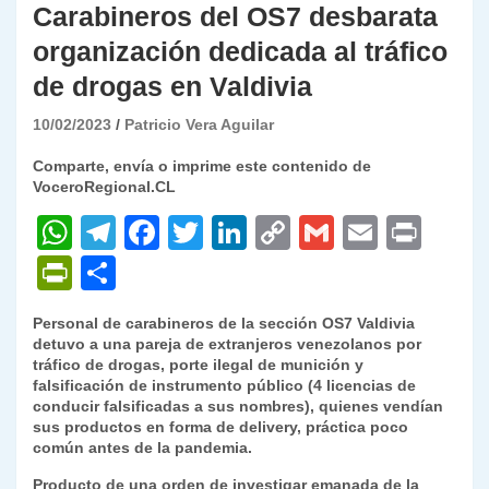
Carabineros del OS7 desbarata
organización dedicada al tráfico
de drogas en Valdivia
10/02/2023
Patricio Vera Aguilar
Comparte, envía o imprime este contenido de
VoceroRegional.CL
W
T
F
T
Li
C
G
E
P
h
el
a
w
n
o
m
m
ri
P
C
at
e
c
itt
k
p
ai
ai
nt
ri
o
Personal de carabineros de la sección OS7 Valdivia
s
gr
e
er
e
y
l
l
nt
m
detuvo a una pareja de extranjeros venezolanos por
A
a
b
dI
Li
tráfico de drogas, porte ilegal de munición y
Fr
p
falsificación de instrumento público (4 licencias de
p
m
o
n
n
ie
ar
conducir falsificadas a sus nombres), quienes vendían
sus productos en forma de delivery, práctica poco
p
o
k
n
tir
común antes de la pandemia.
k
dl
Producto de una orden de investigar emanada de la