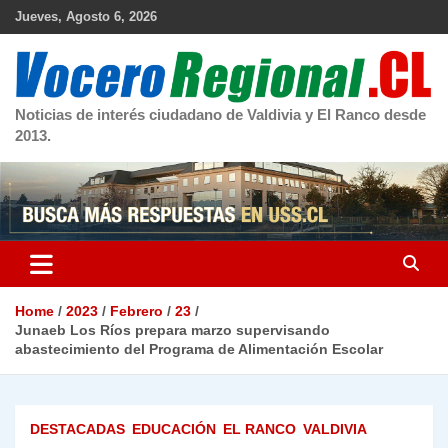
Skip
Jueves, Agosto 6, 2026
to
content
Noticias de interés ciudadano de Valdivia y El Ranco desde
2013.
Home
2023
Febrero
23
Junaeb Los Ríos prepara marzo supervisando
abastecimiento del Programa de Alimentación Escolar
DESTACADAS
EDUCACIÓN
EL RANCO
VALDIVIA