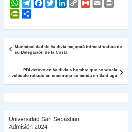
W
T
F
T
Li
C
G
E
P
h
el
a
w
n
o
m
m
ri
P
C
at
e
c
itt
k
p
ai
ai
nt
ri
o
s
gr
e
er
e
y
l
l
nt
m
A
a
b
dI
Li
Fr
p
Navegación
Municipalidad de Valdivia mejorará infraestructura de
p
m
o
n
n
ie
ar
de
su Delegación de la Costa
p
o
k
n
tir
entradas
k
dl
PDI detuvo en Valdivia a hombre que conducía
vehículo robado en encerrona cometida en Santiago
y
Universidad San Sebastián
Admisión 2024