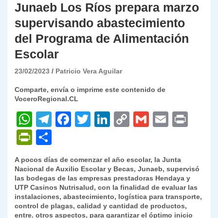
Junaeb Los Ríos prepara marzo
supervisando abastecimiento
del Programa de Alimentación
Escolar
23/02/2023
Patricio Vera Aguilar
Comparte, envía o imprime este contenido de
VoceroRegional.CL
W
T
F
T
Li
C
G
E
P
h
el
a
w
n
o
m
m
ri
P
C
at
e
c
itt
k
p
ai
ai
nt
ri
o
A pocos días de comenzar el año escolar, la Junta
s
gr
e
er
e
y
l
l
nt
m
Nacional de Auxilio Escolar y Becas, Junaeb, supervisó
A
a
b
dI
Li
las bodegas de las empresas prestadoras Hendaya y
Fr
p
UTP Casinos Nutrisalud, con la finalidad de evaluar las
p
m
o
n
n
ie
ar
instalaciones, abastecimiento, logística para transporte,
control de plagas, calidad y cantidad de productos,
p
o
k
n
tir
entre. otros aspectos, para garantizar el óptimo inicio