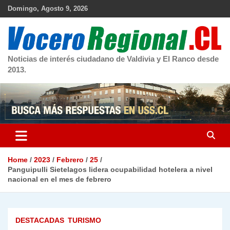
Skip
Domingo, Agosto 9, 2026
to
content
Noticias de interés ciudadano de Valdivia y El Ranco desde
2013.
Home
2023
Febrero
25
Panguipulli Sietelagos lidera ocupabilidad hotelera a nivel
nacional en el mes de febrero
DESTACADAS
TURISMO