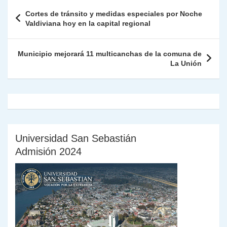
A
a
b
dI
Li
Fr
p
Navegación
Cortes de tránsito y medidas especiales por Noche
p
m
o
n
n
ie
ar
de
Valdiviana hoy en la capital regional
p
o
k
n
tir
entradas
k
dl
Municipio mejorará 11 multicanchas de la comuna de
La Unión
y
Universidad San Sebastián
Admisión 2024