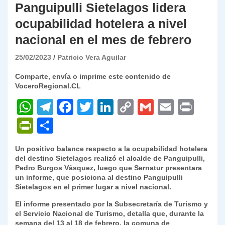
Panguipulli Sietelagos lidera
ocupabilidad hotelera a nivel
nacional en el mes de febrero
25/02/2023
Patricio Vera Aguilar
Comparte, envía o imprime este contenido de
VoceroRegional.CL
W
T
F
T
Li
C
G
E
P
h
el
a
w
n
o
m
m
ri
P
C
at
e
c
itt
k
p
ai
ai
nt
ri
o
Un positivo balance respecto a la ocupabilidad hotelera
s
gr
e
er
e
y
l
l
nt
m
del destino Sietelagos realizó el alcalde de Panguipulli,
A
a
b
dI
Li
Pedro Burgos Vásquez, luego que Sernatur presentara
Fr
p
un informe, que posiciona al destino Panguipulli
p
m
o
n
n
ie
ar
Sietelagos en el primer lugar a nivel nacional.
p
o
k
n
tir
El informe presentado por la Subsecretaría de Turismo y
el Servicio Nacional de Turismo, detalla que, durante la
k
dl
semana del 13 al 18 de febrero, la comuna de