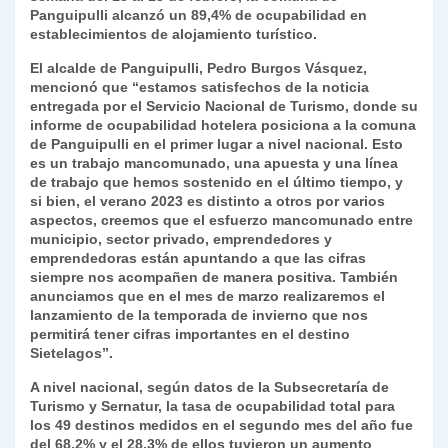
Panguipulli alcanzó un 89,4% de ocupabilidad en
y
establecimientos de alojamiento turístico.
El alcalde de Panguipulli, Pedro Burgos Vásquez,
mencionó que “estamos satisfechos de la noticia
entregada por el Servicio Nacional de Turismo, donde su
informe de ocupabilidad hotelera posiciona a la comuna
de Panguipulli en el primer lugar a nivel nacional. Esto
es un trabajo mancomunado, una apuesta y una línea
de trabajo que hemos sostenido en el último tiempo, y
si bien, el verano 2023 es distinto a otros por varios
aspectos, creemos que el esfuerzo mancomunado entre
municipio, sector privado, emprendedores y
emprendedoras están apuntando a que las cifras
siempre nos acompañen de manera positiva. También
anunciamos que en el mes de marzo realizaremos el
lanzamiento de la temporada de invierno que nos
permitirá tener cifras importantes en el destino
Sietelagos”.
A nivel nacional, según datos de la Subsecretaría de
Turismo y Sernatur, la tasa de ocupabilidad total para
los 49 destinos medidos en el segundo mes del año fue
del 68,2% y el 28,3% de ellos tuvieron un aumento