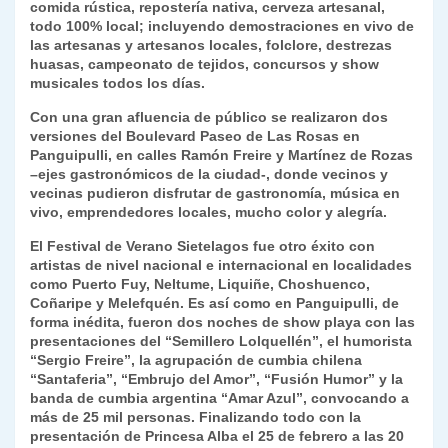
comida rústica, repostería nativa, cerveza artesanal,
todo 100% local; incluyendo demostraciones en vivo de
las artesanas y artesanos locales, folclore, destrezas
huasas, campeonato de tejidos, concursos y show
musicales todos los días.
Con una gran afluencia de público se realizaron dos
versiones del Boulevard Paseo de Las Rosas en
Panguipulli, en calles Ramón Freire y Martínez de Rozas
–ejes gastronómicos de la ciudad-, donde vecinos y
vecinas pudieron disfrutar de gastronomía, música en
vivo, emprendedores locales, mucho color y alegría.
El Festival de Verano Sietelagos fue otro éxito con
artistas de nivel nacional e internacional en localidades
como Puerto Fuy, Neltume, Liquiñe, Choshuenco,
Coñaripe y Melefquén. Es así como en Panguipulli, de
forma inédita, fueron dos noches de show playa con las
presentaciones del “Semillero Lolquellén”, el humorista
“Sergio Freire”, la agrupación de cumbia chilena
“Santaferia”, “Embrujo del Amor”, “Fusión Humor” y la
banda de cumbia argentina “Amar Azul”, convocando a
más de 25 mil personas. Finalizando todo con la
presentación de Princesa Alba el 25 de febrero a las 20