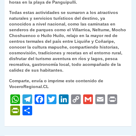
horas en la playa de Panguipulli.
Todas estas actividades se sumaron a los atractivos
naturales y servicios turísticos del destino, ya
conocidos a nivel nacional, como las caminatas en
senderos de parques como el Villarrica, Neltume, Mocho
Choshuenco o Huilo Huilo, relajo en la mayor red de
centros termales del país entre Liquiñe y Coñaripe,
conocer la cultura mapuche, compartiendo historias,
cosmovisión, tradiciones y recetas en el entorno rural,
disfrutar del turismo aventura en ríos y lagos, pesca
recreativa, gastronomía local, todo acompañado de la
calidez de sus habitantes.
Comparte, envía o imprime este contenido de
VoceroRegional.CL
W
T
F
T
Li
C
G
E
P
h
el
a
w
n
o
m
m
ri
P
C
at
e
c
itt
k
p
ai
ai
nt
ri
o
s
gr
e
er
e
y
l
l
nt
m