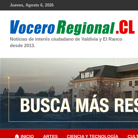
Skip
Jueves, Agosto 6, 2026
to
content
Noticias de interés ciudadano de Valdivia y El Ranco
desde 2013.
🏠 INICIO
ARTES
CIENCIA Y TECNOLOGÍA
CUL