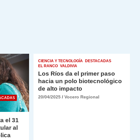
CIENCIA Y TECNOLOGÍA
DESTACADAS
EL RANCO
VALDIVIA
Los Ríos da el primer paso
hacia un polo biotecnológico
de alto impacto
20/04/2025
Vocero Regional
ACADAS
a el 31
ular al
lica