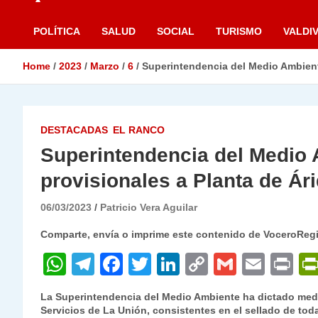
POLÍTICA
SALUD
SOCIAL
TURISMO
VALDIV
Home
2023
Marzo
6
Superintendencia del Medio Ambient
DESTACADAS
EL RANCO
Superintendencia del Medio 
provisionales a Planta de Á
06/03/2023
Patricio Vera Aguilar
Comparte, envía o imprime este contenido de VoceroReg
W
T
F
T
Li
C
G
E
P
h
el
a
w
n
o
m
m
ri
La Superintendencia del Medio Ambiente ha dictado medi
at
e
c
itt
k
p
ai
ai
nt
Servicios de La Unión, consistentes en el sellado de tod