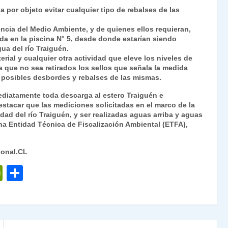
 por objeto evitar cualquier tipo de rebalses de las
encia del Medio Ambiente, y de quienes ellos requieran,
ada en la piscina N° 5, desde donde estarían siendo
a del río Traiguén.
erial y cualquier otra actividad que eleve los niveles de
 que no sea retirados los sellos que señala la medida
ar posibles desbordes y rebalses de las mismas.
ediatamente toda descarga al estero Traiguén e
stacar que las mediciones solicitadas en el marco de la
dad del río Traiguén, y ser realizadas aguas arriba y aguas
una Entidad Técnica de Fiscalización Ambiental (ETFA),
ional.CL
P
C
ri
o
nt
m
Fr
p