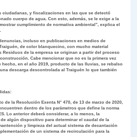
Fr
p
ciudadanas, y fiscalizaciones en las que se detectó
ie
ar
nado cuerpo de agua. Con esto, además, se le exige a la
n
tir
mostrar cumplimiento de normativa ambiental”, explica el
.
dl
s denuncias, incluso en publicaciones en medios de
y
raiguén, de color blanquecino, con mucho material
 Residuos de la empresa se originan a partir del proceso
a construcción. Cabe mencionar que no es la primera vez
e hecho, en el año 2019, producto de las lluvias, se rebalso
o una descarga descontrolada al Traiguén lo que también
didas:
to de la Resolución Exenta N° 470, de 13 de marzo de 2020,
 encuentren dentro de los parámetros que define la norma
. Lo anterior deberá considerar, a lo menos, la
de algún dispositivo para determinar el caudal de la
antención y limpieza del actual sistema de decantación
mplementación de un sistema de recirculación para la