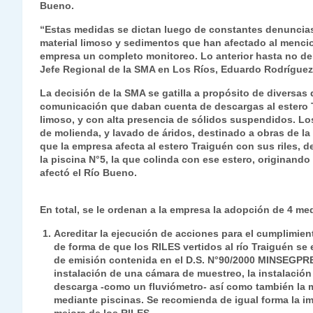
Bueno.
s
gr
e
er
e
y
l
l
“Estas medidas se dictan luego de constantes denuncias 
A
a
b
dI
Li
material limoso y sedimentos que han afectado al mencio
p
m
o
n
n
empresa un completo monitoreo. Lo anterior hasta no de
Jefe Regional de la SMA en Los Ríos, Eduardo Rodríguez
p
o
k
La decisión de la SMA se gatilla a propósito de diversa
k
comunicación que daban cuenta de descargas al estero T
limoso, y con alta presencia de sólidos suspendidos. Los
de molienda, y lavado de áridos, destinado a obras de l
que la empresa afecta al estero Traiguén con sus riles, d
la piscina N°5, la que colinda con ese estero, originand
afectó el Río Bueno.
En total, se le ordenan a la empresa la adopción de 4 me
Acreditar la ejecución de acciones para el cumplimien
de forma de que los RILES vertidos al río Traiguén se
de emisión contenida en el D.S. N°90/2000 MINSEGPRES
instalación de una cámara de muestreo, la instalación 
descarga -como un fluviómetro- así como también la m
mediante piscinas. Se recomienda de igual forma la i