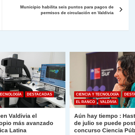
ie
ar
Municipio habilita seis puntos para pagos de
n
tir
permisos de circulación en Valdivia
dl
y
TECNOLOGÍA
DESTACADAS
CIENCIA Y TECNOLOGÍA
DEST
EL RANCO
VALDIVIA
 en Valdivia el
Aún hay tiempo : Hast
opio más avanzado
de julio se puede post
ica Latina
concurso Ciencia Púb