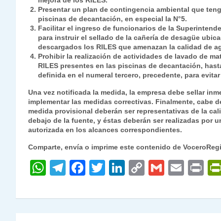
mejora de los RILES.
Presentar un plan de contingencia ambiental que tenga
piscinas de decantación, en especial la N°5.
Facilitar el ingreso de funcionarios de la Superintend
para instruir el sellado de la cañería de desagüe ubic
descargados los RILES que amenazan la calidad de agu
Prohibir la realización de actividades de lavado de mat
RILES presentes en las piscinas de decantación, hasta
definida en el numeral tercero, precedente, para evit
Una vez notificada la medida, la empresa debe sellar inm
implementar las medidas correctivas. Finalmente, cabe de
medida provisional deberán ser representativas de la cali
debajo de la fuente, y éstas deberán ser realizadas por 
autorizada en los alcances correspondientes.
Comparte, envía o imprime este contenido de VoceroReg
W
T
F
T
Li
C
G
E
P
h
el
a
w
n
o
m
m
ri
at
e
c
itt
k
p
ai
ai
nt
s
gr
e
er
e
y
l
l