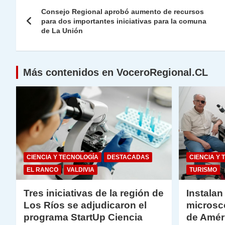
Navegación
A
a
b
dI
Li
Consejo Regional aprobó aumento de recursos
de
para dos importantes iniciativas para la comuna
p
m
o
n
n
de La Unión
p
o
k
entradas
k
Más contenidos en VoceroRegional.CL
CIENCIA Y TECNOLOGÍA
DESTACADAS
CIENCIA Y 
EL RANCO
VALDIVIA
TURISMO
Tres iniciativas de la región de
Instalan
Los Ríos se adjudicaron el
microsc
programa StartUp Ciencia
de Amér