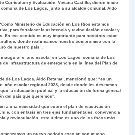
e Currículum y Evaluación, Viviana Castillo, dieron inicio
Fr
p
la comuna de Los Lagos, junto a su alcalde comunal, Aldo
ie
ar
n
tir
 “Como Ministerio de Educación en Los Ríos estamos
a, para fortalecer la asistencia y revinculación escolar y
dl
tes. En ese sentido es muy importante para nosotros estar
 Antilhue, donde reafirmamos nuestro compromiso con la
y
uro de nuestro país”.
e inaugurar el año escolar en Los Lagos, comuna de Los
de infraestructura de emergencia en la línea del Plan de
alde de Los Lagos, Aldo Retamal, mencionó que: “es un
 el año escolar regional 2023, desde donde les deseamos
 que la educación pública, y la educación de forma general
ón del país que queremos”.
en a una necesidad que cubre el plan de reactivación
ile, con énfasis en tres ejes fundamentales, convivencia
cia y revinculación, este último es uno de los focos más
” comenzamos un nuevo período escolar, con mucho