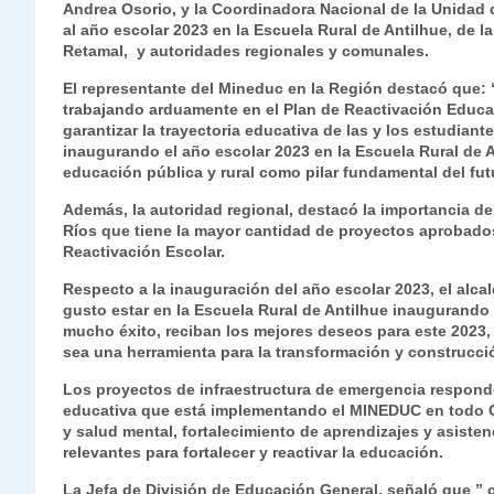
Andrea Osorio, y la Coordinadora Nacional de la Unidad d
s
gr
e
er
e
y
l
l
al año escolar 2023 en la Escuela Rural de Antilhue, de 
A
a
b
dI
Li
Retamal, y autoridades regionales y comunales.
p
m
o
n
n
El representante del Mineduc en la Región destacó que:
trabajando arduamente en el Plan de Reactivación Educativ
p
o
k
garantizar la trayectoria educativa de las y los estudian
inaugurando el año escolar 2023 en la Escuela Rural de
k
educación pública y rural como pilar fundamental del fut
Además, la autoridad regional, destacó la importancia d
Ríos que tiene la mayor cantidad de proyectos aprobados 
Reactivación Escolar.
Respecto a la inauguración del año escolar 2023, el alc
gusto estar en la Escuela Rural de Antilhue inaugurando
mucho éxito, reciban los mejores deseos para este 2023,
sea una herramienta para la transformación y construcci
Los proyectos de infraestructura de emergencia respond
educativa que está implementando el MINEDUC en todo Ch
y salud mental, fortalecimiento de aprendizajes y asisten
relevantes para fortalecer y reactivar la educación.
La Jefa de División de Educación General, señaló que 