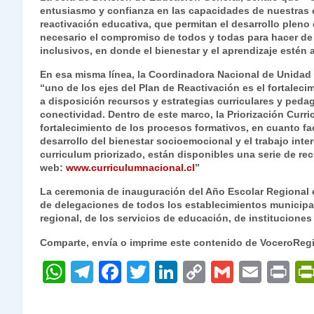
entusiasmo y confianza en las capacidades de nuestras
reactivación educativa, que permitan el desarrollo pleno
necesario el compromiso de todos y todas para hacer de 
inclusivos, en donde el bienestar y el aprendizaje estén 
En esa misma línea, la Coordinadora Nacional de Unidad 
“uno de los ejes del Plan de Reactivación es el fortalec
a disposición recursos y estrategias curriculares y pedag
conectividad. Dentro de este marco, la Priorización Curr
fortalecimiento de los procesos formativos, en cuanto faci
desarrollo del bienestar socioemocional y el trabajo inte
curriculum priorizado, están disponibles una serie de re
web:
www.curriculumnacional.cl
”
La ceremonia de inauguración del Año Escolar Regional e
de delegaciones de todos los establecimientos municipa
regional, de los servicios de educación, de institucione
Comparte, envía o imprime este contenido de VoceroReg
W
T
F
T
Li
C
G
E
P
h
el
a
w
n
o
m
m
ri