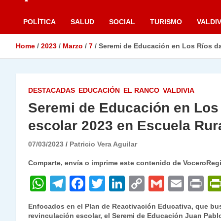
POLÍTICA
SALUD
SOCIAL
TURISMO
VALDIV
Home
2023
Marzo
7
Seremi de Educación en Los Ríos da
DESTACADAS
EDUCACIÓN
EL RANCO
VALDIVIA
Seremi de Educación en Los 
escolar 2023 en Escuela Rura
07/03/2023
Patricio Vera Aguilar
Comparte, envía o imprime este contenido de VoceroReg
W
T
F
T
Li
C
G
E
P
h
el
a
w
n
o
m
m
ri
Enfocados en el Plan de Reactivación Educativa, que busca
at
e
c
itt
k
p
ai
ai
nt
revinculación escolar, el Seremi de Educación Juan Pablo