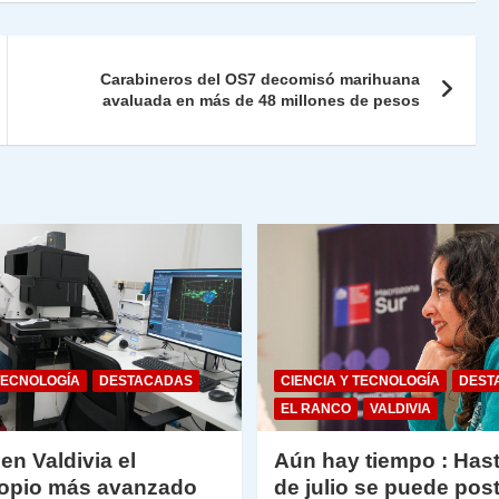
nt
m
Fr
p
ie
ar
Carabineros del OS7 decomisó marihuana
n
tir
avaluada en más de 48 millones de pesos
dl
y
TECNOLOGÍA
DESTACADAS
CIENCIA Y TECNOLOGÍA
DEST
EL RANCO
VALDIVIA
 en Valdivia el
Aún hay tiempo : Hast
opio más avanzado
de julio se puede post