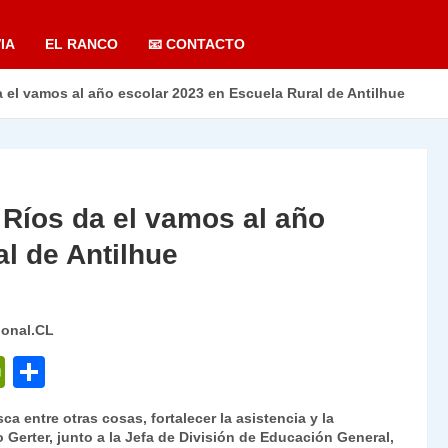
IA
EL RANCO
📧 CONTACTO
 el vamos al año escolar 2023 en Escuela Rural de Antilhue
Ríos da el vamos al año
l de Antilhue
ional.CL
P
C
ri
o
 entre otras cosas, fortalecer la asistencia y la
nt
m
 Gerter, junto a la Jefa de División de Educación General,