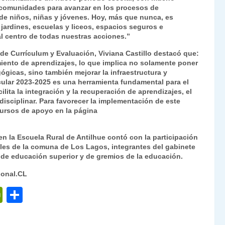
 comunidades para avanzar en los procesos de
 de niños, niñas y jóvenes. Hoy, más que nunca, es
jardines, escuelas y liceos, espacios seguros e
al centro de todas nuestras acciones.”
de Currículum y Evaluación, Viviana Castillo destacó que:
imiento de aprendizajes, lo que implica no solamente poner
ógicas, sino también mejorar la infraestructura y
icular 2023-2025 es una herramienta fundamental para el
lita la integración y la recuperación de aprendizajes, el
rdisciplinar. Para favorecer la implementación de este
cursos de apoyo en la página
n la Escuela Rural de Antilhue contó con la participación
les de la comuna de Los Lagos, integrantes del gabinete
s de educación superior y de gremios de la educación.
ional.CL
P
C
ri
o