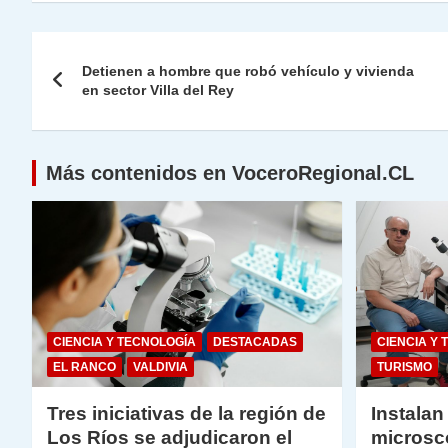
at
e
c
itt
k
p
ai
ai
nt
s
gr
e
er
e
y
l
l
Navegación
A
a
b
dI
Li
Detienen a hombre que robó vehículo y vivienda
de
en sector Villa del Rey
p
m
o
n
n
p
o
k
entradas
k
Más contenidos en VoceroRegional.CL
CIENCIA Y TECNOLOGÍA
DESTACADAS
CIENCIA Y 
EL RANCO
VALDIVIA
TURISMO
Tres iniciativas de la región de
Instalan
Los Ríos se adjudicaron el
microsc