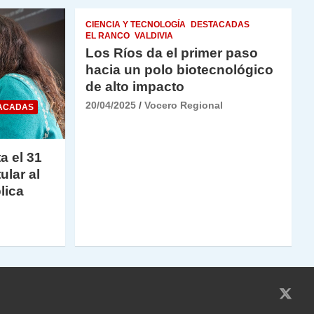
CIENCIA Y TECNOLOGÍA
DESTACADAS
EL RANCO
VALDIVIA
Los Ríos da el primer paso
hacia un polo biotecnológico
de alto impacto
20/04/2025
Vocero Regional
ACADAS
a el 31
ular al
lica