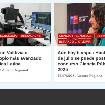
TECNOLOGÍA
DESTACADAS
CIENCIA Y TECNOLOGÍA
DEST
EL RANCO
VALDIVIA
 en Valdivia el
Aún hay tiempo : Hast
opio más avanzado
de julio se puede post
ica Latina
concurso Ciencia Púb
2025
Vocero Regional
16/07/2025
Vocero Regional