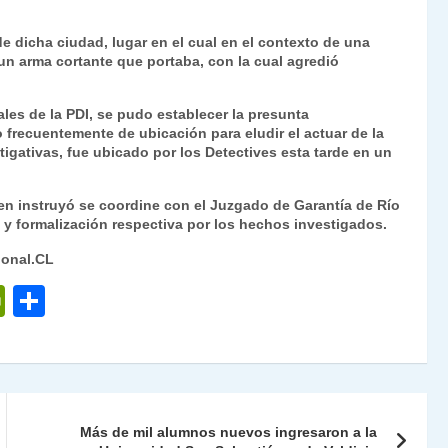
Fr
p
e dicha ciudad, lugar en el cual en el contexto de una
ie
ar
un arma cortante que portaba, con la cual agredió
n
tir
dl
ales de la PDI, se pudo establecer la presunta
 frecuentemente de ubicación para eludir el actuar de la
y
tigativas, fue ubicado por los Detectives esta tarde en un
uien instruyó se coordine con el Juzgado de Garantía de Río
n y formalización respectiva por los hechos investigados.
ional.CL
P
C
ri
o
nt
m
Fr
p
ie
ar
Más de mil alumnos nuevos ingresaron a la