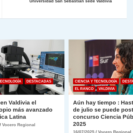
n
tir
Universidad San Sebastián sede Valdivia
dl
y
TECNOLOGÍA
DESTACADAS
CIENCIA Y TECNOLOGÍA
DEST
EL RANCO
VALDIVIA
 en Valdivia el
Aún hay tiempo : Hast
opio más avanzado
de julio se puede post
ica Latina
concurso Ciencia Púb
2025
Vocero Regional
16/07/2025
Vocero Regional