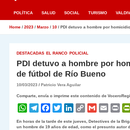
POLÍTICA
SALUD
SOCIAL
TURISMO
VALDIV
Home
2023
Marzo
10
PDI detuvo a hombre por homicidi
DESTACADAS
EL RANCO
POLICIAL
PDI detuvo a hombre por ho
de fútbol de Río Bueno
10/03/2023
Patricio Vera Aguilar
Comparte, envía o imprime este contenido de VoceroReg
W
T
F
T
Li
C
G
E
P
h
el
a
w
n
o
m
m
ri
En horas de la tarde de este jueves, Detectives de la Bri
at
e
c
itt
k
p
ai
ai
nt
un hombre de 19 años de edad, como el presunto autor de