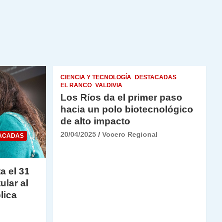
CIENCIA Y TECNOLOGÍA
DESTACADAS
EL RANCO
VALDIVIA
Los Ríos da el primer paso
hacia un polo biotecnológico
de alto impacto
20/04/2025
Vocero Regional
ACADAS
a el 31
ular al
lica