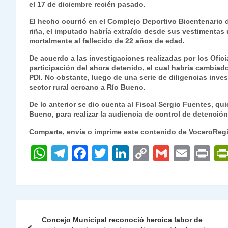
el 17 de diciembre recién pasado.
s
gr
e
er
e
y
l
l
El hecho ocurrió en el Complejo Deportivo Bicentenario d
A
a
b
dI
Li
riña, el imputado habría extraído desde sus vestimentas 
p
m
o
n
n
mortalmente al fallecido de 22 años de edad.
p
o
k
De acuerdo a las investigaciones realizadas por los Ofici
participación del ahora detenido, el cual habría cambiado
k
PDI. No obstante, luego de una serie de diligencias inves
sector rural cercano a Río Bueno.
De lo anterior se dio cuenta al Fiscal Sergio Fuentes, q
Bueno, para realizar la audiencia de control de detenció
Comparte, envía o imprime este contenido de VoceroReg
W
T
F
T
Li
C
G
E
P
h
el
a
w
n
o
m
m
ri
at
e
c
itt
k
p
ai
ai
nt
s
gr
e
er
e
y
l
l
Navegación
A
a
b
dI
Li
Concejo Municipal reconoció heroica labor de