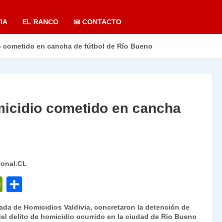
IA
EL RANCO
📧 CONTACTO
o cometido en cancha de fútbol de Río Bueno
micidio cometido en cancha
ional.CL
P
C
ri
o
gada de Homicidios Valdivia, concretaron la detención de
nt
m
l delito de homicidio ocurrido en la ciudad de Rio Bueno