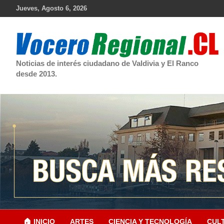
Skip
Jueves, Agosto 6, 2026
to
content
Noticias de interés ciudadano de Valdivia y El Ranco
desde 2013.
🏠 INICIO
ARTES
CIENCIA Y TECNOLOGÍA
CUL