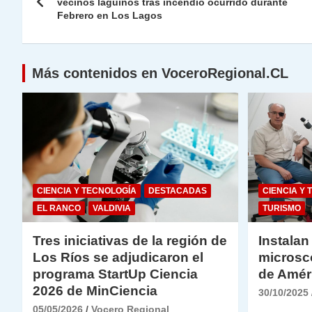
de
vecinos laguinos tras incendio ocurrido durante
p
m
o
n
n
Febrero en Los Lagos
p
o
k
entradas
k
Más contenidos en VoceroRegional.CL
CIENCIA Y TECNOLOGÍA
DESTACADAS
CIENCIA Y 
EL RANCO
VALDIVIA
TURISMO
Tres iniciativas de la región de
Instalan
Los Ríos se adjudicaron el
microsc
programa StartUp Ciencia
de Amér
2026 de MinCiencia
30/10/2025
05/05/2026
Vocero Regional