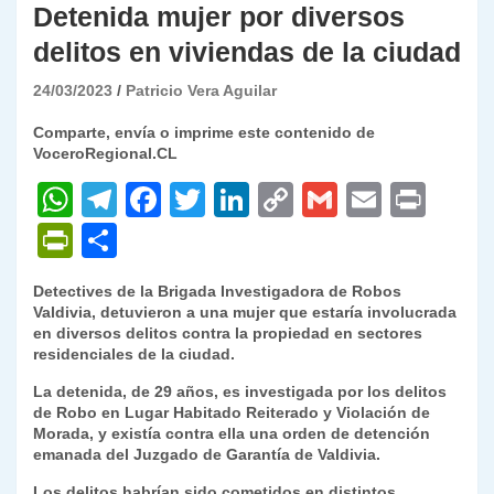
Detenida mujer por diversos
delitos en viviendas de la ciudad
24/03/2023
Patricio Vera Aguilar
Comparte, envía o imprime este contenido de
VoceroRegional.CL
W
T
F
T
Li
C
G
E
P
h
el
a
w
n
o
m
m
ri
P
C
at
e
c
itt
k
p
ai
ai
nt
ri
o
Detectives de la Brigada Investigadora de Robos
s
gr
e
er
e
y
l
l
nt
m
Valdivia, detuvieron a una mujer que estaría involucrada
A
a
b
dI
Li
en diversos delitos contra la propiedad en sectores
Fr
p
residenciales de la ciudad.
p
m
o
n
n
ie
ar
La detenida, de 29 años, es investigada por los delitos
p
o
k
n
tir
de Robo en Lugar Habitado Reiterado y Violación de
Morada, y existía contra ella una orden de detención
k
dl
emanada del Juzgado de Garantía de Valdivia.
y
Los delitos habrían sido cometidos en distintos