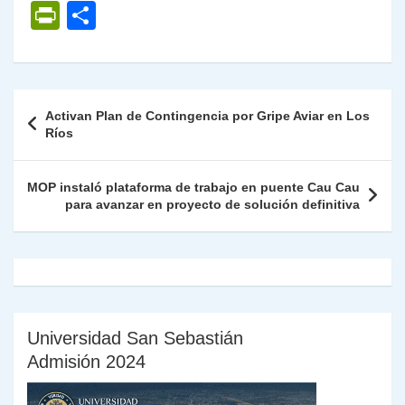
h
el
a
w
n
o
m
m
ri
P
C
at
e
c
itt
k
p
ai
ai
nt
ri
o
s
gr
e
er
e
y
l
l
nt
m
A
a
b
dI
Li
Fr
p
Navegación
Activan Plan de Contingencia por Gripe Aviar en Los
p
m
o
n
n
ie
ar
de
Ríos
p
o
k
n
tir
entradas
k
dl
MOP instaló plataforma de trabajo en puente Cau Cau
para avanzar en proyecto de solución definitiva
y
Universidad San Sebastián
Admisión 2024