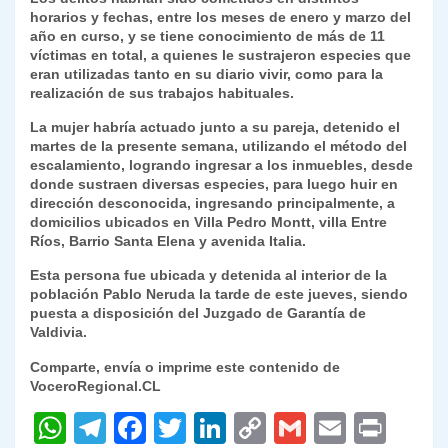
horarios y fechas, entre los meses de enero y marzo del
año en curso, y se tiene conocimiento de más de 11
víctimas en total, a quienes le sustrajeron especies que
eran utilizadas tanto en su diario vivir, como para la
realización de sus trabajos habituales.
La mujer habría actuado junto a su pareja, detenido el
martes de la presente semana, utilizando el método del
escalamiento, logrando ingresar a los inmuebles, desde
donde sustraen diversas especies, para luego huir en
dirección desconocida, ingresando principalmente, a
domicilios ubicados en Villa Pedro Montt, villa Entre
Ríos, Barrio Santa Elena y avenida Italia.
Esta persona fue ubicada y detenida al interior de la
población Pablo Neruda la tarde de este jueves, siendo
puesta a disposición del Juzgado de Garantía de
Valdivia.
Comparte, envía o imprime este contenido de
VoceroRegional.CL
W
T
F
T
Li
C
G
E
P