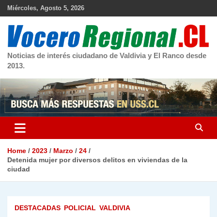
Skip
Miércoles, Agosto 5, 2026
to
content
Noticias de interés ciudadano de Valdivia y El Ranco desde
2013.
Home
2023
Marzo
24
Detenida mujer por diversos delitos en viviendas de la
ciudad
DESTACADAS
POLICIAL
VALDIVIA