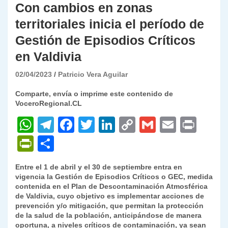
Con cambios en zonas
territoriales inicia el período de
Gestión de Episodios Críticos
en Valdivia
02/04/2023
Patricio Vera Aguilar
Comparte, envía o imprime este contenido de
VoceroRegional.CL
W
T
F
T
Li
C
G
E
P
h
el
a
w
n
o
m
m
ri
P
C
at
e
c
itt
k
p
ai
ai
nt
ri
o
Entre el 1 de abril y el 30 de septiembre entra en
s
gr
e
er
e
y
l
l
nt
m
vigencia la Gestión de Episodios Críticos o GEC, medida
A
a
b
dI
Li
contenida en el Plan de Descontaminación Atmosférica
Fr
p
de Valdivia, cuyo objetivo es implementar acciones de
p
m
o
n
n
ie
ar
prevención y/o mitigación, que permitan la protección
de la salud de la población, anticipándose de manera
p
o
k
n
tir
oportuna, a niveles críticos de contaminación, ya sean