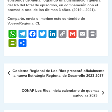
episodios de Alerta, logrando una disminución general
del 4% del total de episodios, en comparación con el
promedio total de los últimos 3 años. (2019 – 2021).
Comparte, envía o imprime este contenido de
VoceroRegional.CL
W
T
F
T
Li
C
G
E
P
h
el
a
w
n
o
m
m
ri
P
C
at
e
c
itt
k
p
ai
ai
nt
ri
o
s
gr
e
er
e
y
l
l
nt
m
A
a
b
dI
Li
Fr
p
Navegación
Gobierno Regional de Los Ríos presentó oficialmente
p
m
o
n
n
ie
ar
de
la nueva Estrategia Regional de Desarrollo 2023-2037
p
o
k
n
tir
entradas
k
dl
CONAF Los Ríos inicia calendario de quemas
agrícolas 2023
y