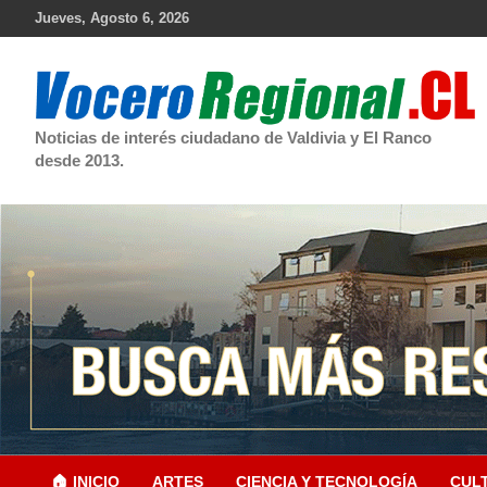
Skip
Jueves, Agosto 6, 2026
to
content
Noticias de interés ciudadano de Valdivia y El Ranco
desde 2013.
🏠 INICIO
ARTES
CIENCIA Y TECNOLOGÍA
CUL