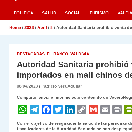
POLÍTICA
SALUD
SOCIAL
TURISMO
VALDIV
Home
2023
Abril
8
Autoridad Sanitaria prohibió venta d
DESTACADAS
EL RANCO
VALDIVIA
Autoridad Sanitaria prohibió
importados en mall chinos d
08/04/2023
Patricio Vera Aguilar
Comparte, envía o imprime este contenido de VoceroReg
W
T
F
T
Li
C
G
E
P
h
el
a
w
n
o
m
m
ri
Con el objetivo de resguardar la salud de las personas 
at
e
c
itt
k
p
ai
ai
nt
fiscalizadores de la Autoridad Sanitaria se han desplegado