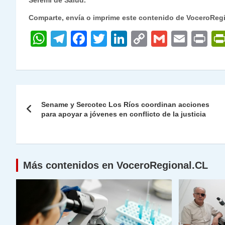
Seremi de Salud.
Comparte, envía o imprime este contenido de VoceroReg
W
T
F
T
Li
C
G
E
P
h
el
a
w
n
o
m
m
ri
at
e
c
itt
k
p
ai
ai
nt
s
gr
e
er
e
y
l
l
Navegación
A
a
b
dI
Li
Sename y Sercotec Los Ríos coordinan acciones
de
para apoyar a jóvenes en conflicto de la justicia
p
m
o
n
n
p
o
k
entradas
k
Más contenidos en VoceroRegional.CL