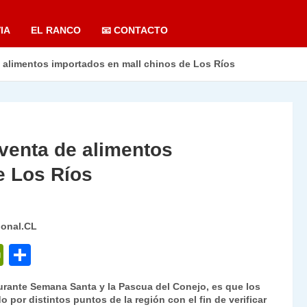
IA
EL RANCO
📧 CONTACTO
e alimentos importados en mall chinos de Los Ríos
 venta de alimentos
e Los Ríos
ional.CL
P
C
ri
o
durante Semana Santa y la Pascua del Conejo, es que los
nt
m
 por distintos puntos de la región con el fin de verificar