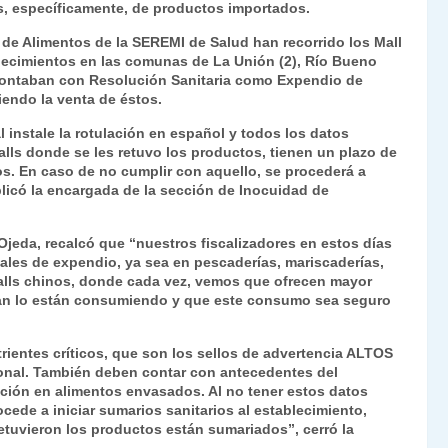
s, específicamente, de productos importados.
Fr
p
 de Alimentos de la SEREMI de Salud han recorrido los Mall
ie
ar
ablecimientos en las comunas de La Unión (2), Río Bueno
n
tir
 no contaban con Resolución Sanitaria como Expendio de
iendo la venta de éstos.
dl
l instale la rotulación en español y todos los datos
y
malls donde se les retuvo los productos, tienen un plazo de
dos. En caso de no cumplir con aquello, se procederá a
plicó la encargada de la sección de Inocuidad de
a Ojeda, recalcó que “nuestros fiscalizadores en estos días
ocales de expendio, ya sea en pescaderías, mariscaderías,
 malls chinos, donde cada vez, vemos que ofrecen mayor
an lo están consumiendo y que este consumo sea seguro
trientes críticos, que son los sellos de advertencia ALTOS
onal. También deben contar con antecedentes del
ación en alimentos envasados. Al no tener estos datos
cede a iniciar sumarios sanitarios al establecimiento,
etuvieron los productos están sumariados”, cerró la