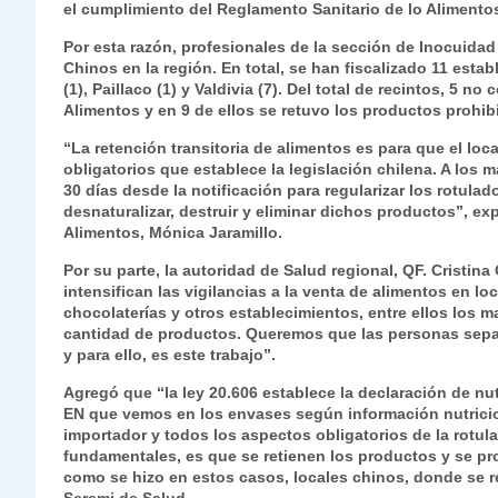
el cumplimiento del Reglamento Sanitario de lo Alimento
s
gr
e
er
e
y
l
l
Por esta razón, profesionales de la sección de Inocuidad
A
a
b
dI
Li
Chinos en la región. En total, se han fiscalizado 11 est
p
m
o
n
n
(1), Paillaco (1) y Valdivia (7). Del total de recintos, 5
Alimentos y en 9 de ellos se retuvo los productos prohib
p
o
k
“La retención transitoria de alimentos es para que el loca
k
obligatorios que establece la legislación chilena. A los 
30 días desde la notificación para regularizar los rotula
desnaturalizar, destruir y eliminar dichos productos”, ex
Alimentos, Mónica Jaramillo.
Por su parte, la autoridad de Salud regional, QF. Cristin
intensifican las vigilancias a la venta de alimentos en l
chocolaterías y otros establecimientos, entre ellos los
cantidad de productos. Queremos que las personas sep
y para ello, es este trabajo”.
Agregó que “la ley 20.606 establece la declaración de nu
EN que vemos en los envases según información nutrici
importador y todos los aspectos obligatorios de la rotul
fundamentales, es que se retienen los productos y se pro
como se hizo en estos casos, locales chinos, donde se r