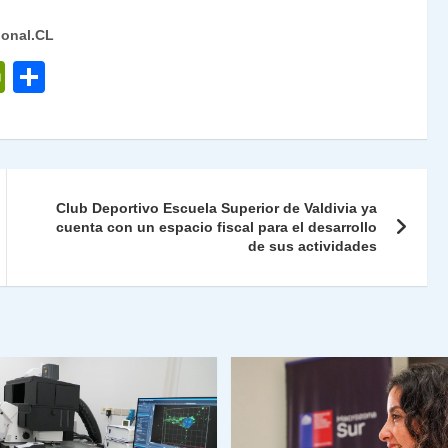
ional.CL
P
C
ri
o
nt
m
Fr
p
ie
ar
Club Deportivo Escuela Superior de Valdivia ya
n
tir
cuenta con un espacio fiscal para el desarrollo
de sus actividades
dl
y