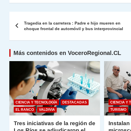
at
e
c
itt
k
p
ai
ai
nt
s
gr
e
er
e
y
l
l
Navegación
A
a
b
dI
Li
Tragedia en la carretera : Padre e hijo mueren en
de
choque frontal de automóvil y bus interprovincial
p
m
o
n
n
p
o
k
entradas
k
Más contenidos en VoceroRegional.CL
CIENCIA Y TECNOLOGÍA
DESTACADAS
CIENCIA Y 
EL RANCO
VALDIVIA
TURISMO
Tres iniciativas de la región de
Instalan
Los Ríos se adjudicaron el
microsc