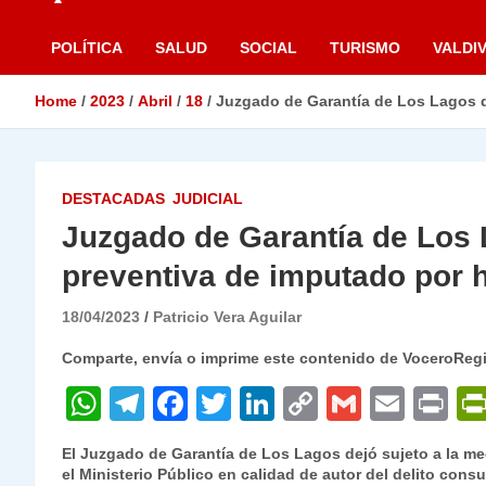
POLÍTICA
SALUD
SOCIAL
TURISMO
VALDIV
Home
2023
Abril
18
Juzgado de Garantía de Los Lagos d
DESTACADAS
JUDICIAL
Juzgado de Garantía de Los L
preventiva de imputado por 
18/04/2023
Patricio Vera Aguilar
Comparte, envía o imprime este contenido de VoceroReg
W
T
F
T
Li
C
G
E
P
h
el
a
w
n
o
m
m
ri
El Juzgado de Garantía de Los Lagos dejó sujeto a la med
at
e
c
itt
k
p
ai
ai
nt
el Ministerio Público en calidad de autor del delito cons