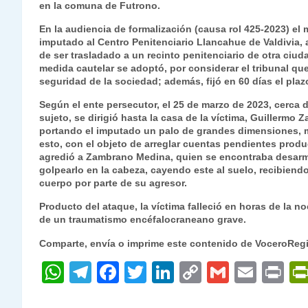
en la comuna de Futrono.
s
gr
e
er
e
y
l
l
En la audiencia de formalización (causa rol 425-2023) el
A
a
b
dI
Li
imputado al Centro Penitenciario Llancahue de Valdivia, 
p
m
o
n
n
de ser trasladado a un recinto penitenciario de otra ciuda
medida cautelar se adoptó, por considerar el tribunal que
p
o
k
seguridad de la sociedad; además, fijó en 60 días el plaz
k
Según el ente persecutor, el 25 de marzo de 2023, cerca 
sujeto, se dirigió hasta la casa de la víctima, Guillerm
portando el imputado un palo de grandes dimensiones, m
esto, con el objeto de arreglar cuentas pendientes product
agredió a Zambrano Medina, quien se encontraba desarm
golpearlo en la cabeza, cayendo este al suelo, recibiendo
cuerpo por parte de su agresor.
Producto del ataque, la víctima falleció en horas de la 
de un traumatismo encéfalocraneano grave.
Comparte, envía o imprime este contenido de VoceroReg
W
T
F
T
Li
C
G
E
P
h
el
a
w
n
o
m
m
ri