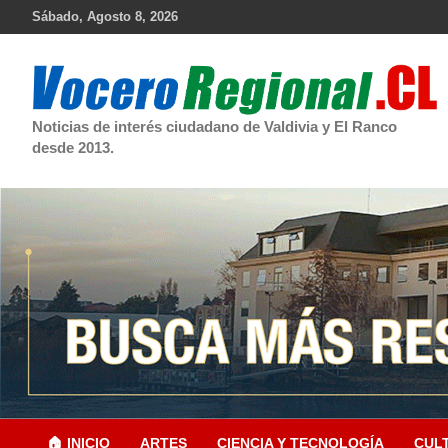
Skip
Sábado, Agosto 8, 2026
to
content
Noticias de interés ciudadano de Valdivia y El Ranco
desde 2013.
🏠 INICIO
ARTES
CIENCIA Y TECNOLOGÍA
CUL