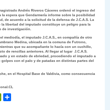
Fr
p
 magistrado Andrés Riveros Cáceres ordenó el ingreso del
ie
ar
a la espera que Gendarmería informe sobre la posibilidad
n
tir
d, de acuerdo a la solicitud de la defensa de J.C.A.S. La
 la libertad del imputado constituye un peligro para la
dl
o de investigación.
y
del mediodía, el imputado J.C.A.S., en compañía de otro
o Zambrano Medina, ubicada en la comuna de Futrono,
ientras que su acompañante lo hacía con un cuchillo,
o de rencillas anteriores. Al llegar al lugar J.C.A.S.
ado y en estado de ebriedad, procediendo el imputado a
 golpes con el palo y de patadas en distintas partes del
noche, en el Hospital Base de Valdivia, como consecuencia
ional.CL
P
C
ri
o