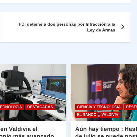
nt
m
Fr
p
ie
ar
PDI detiene a dos personas por Infracción a la
n
tir
Ley de Armas
dl
y
TECNOLOGÍA
DESTACADAS
CIENCIA Y TECNOLOGÍA
DEST
EL RANCO
VALDIVIA
 en Valdivia el
Aún hay tiempo : Hast
opio más avanzado
de julio se puede post