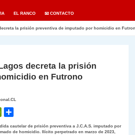
IA
EL RANCO
📧 CONTACTO
ecreta la prisión preventiva de imputado por homicidio en Futro
agos decreta la prisión
homicidio en Futrono
ional.CL
P
C
ri
o
ida cautelar de prisión preventiva a J.C.A.S. imputado por
nt
m
umado de homicidio. Ilícito perpetrado en marzo de 2023,