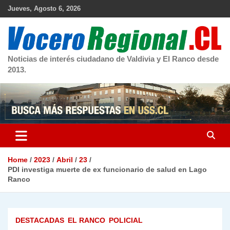
Skip
Jueves, Agosto 6, 2026
to
content
Noticias de interés ciudadano de Valdivia y El Ranco desde
2013.
Home
2023
Abril
23
PDI investiga muerte de ex funcionario de salud en Lago
Ranco
DESTACADAS
EL RANCO
POLICIAL