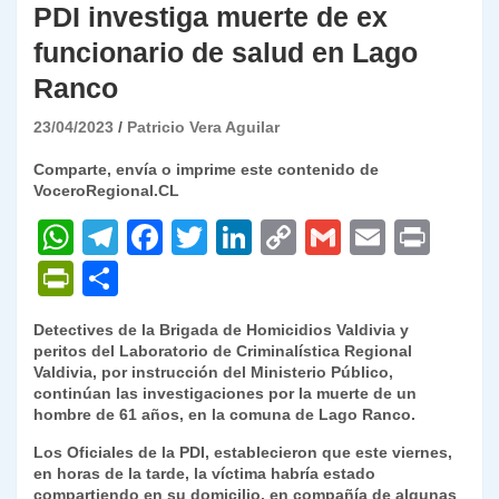
PDI investiga muerte de ex
funcionario de salud en Lago
Ranco
23/04/2023
Patricio Vera Aguilar
Comparte, envía o imprime este contenido de
VoceroRegional.CL
W
T
F
T
Li
C
G
E
P
h
el
a
w
n
o
m
m
ri
P
C
at
e
c
itt
k
p
ai
ai
nt
ri
o
Detectives de la Brigada de Homicidios Valdivia y
s
gr
e
er
e
y
l
l
nt
m
peritos del Laboratorio de Criminalística Regional
A
a
b
dI
Li
Valdivia, por instrucción del Ministerio Público,
Fr
p
continúan las investigaciones por la muerte de un
p
m
o
n
n
ie
ar
hombre de 61 años, en la comuna de Lago Ranco.
p
o
k
n
tir
Los Oficiales de la PDI, establecieron que este viernes,
en horas de la tarde, la víctima habría estado
k
dl
compartiendo en su domicilio, en compañía de algunas