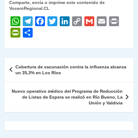
Comparte, envía o imprime este contenido de
VoceroRegional.CL
W
T
F
T
Li
C
G
E
P
h
el
a
w
n
o
m
m
ri
P
C
at
e
c
itt
k
p
ai
ai
nt
ri
o
s
gr
e
er
e
y
l
l
nt
m
A
a
b
dI
Li
Fr
p
Navegación
Cobertura de vacunación contra la influenza alcanza
p
m
o
n
n
ie
ar
de
un 35,3% en Los Ríos
p
o
k
n
tir
entradas
k
dl
Nuevo operativo médico del Programa de Reducción
de Listas de Espera se realizó en Río Bueno, La
y
Unión y Valdivia