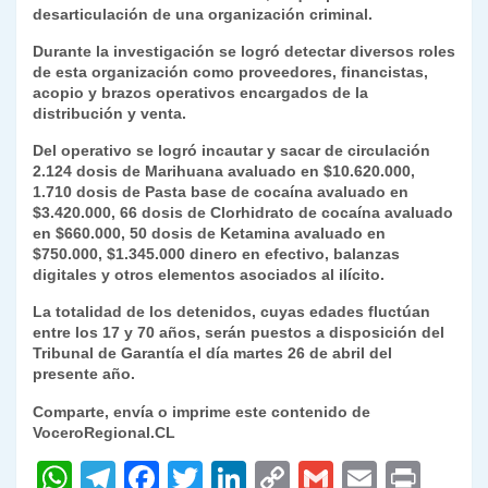
k
desarticulación de una organización criminal.
dl
Durante la investigación se logró detectar diversos roles
y
de esta organización como proveedores, financistas,
acopio y brazos operativos encargados de la
distribución y venta.
Del operativo se logró incautar y sacar de circulación
2.124 dosis de Marihuana avaluado en $10.620.000,
1.710 dosis de Pasta base de cocaína avaluado en
$3.420.000, 66 dosis de Clorhidrato de cocaína avaluado
en $660.000, 50 dosis de Ketamina avaluado en
$750.000, $1.345.000 dinero en efectivo, balanzas
digitales y otros elementos asociados al ilícito.
La totalidad de los detenidos, cuyas edades fluctúan
entre los 17 y 70 años, serán puestos a disposición del
Tribunal de Garantía el día martes 26 de abril del
presente año.
Comparte, envía o imprime este contenido de
VoceroRegional.CL
W
T
F
T
Li
C
G
E
P