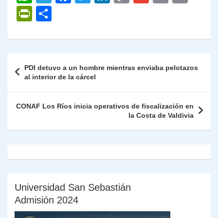
h
el
a
w
n
o
m
m
ri
P
C
at
e
c
itt
k
p
ai
ai
nt
ri
o
s
gr
e
er
e
y
l
l
nt
m
A
a
b
dI
Li
Fr
p
Navegación
PDI detuvo a un hombre mientras enviaba pelotazos
p
m
o
n
n
ie
ar
de
al interior de la cárcel
p
o
k
n
tir
entradas
k
dl
CONAF Los Ríos inicia operativos de fiscalización en
la Costa de Valdivia
y
Universidad San Sebastián
Admisión 2024