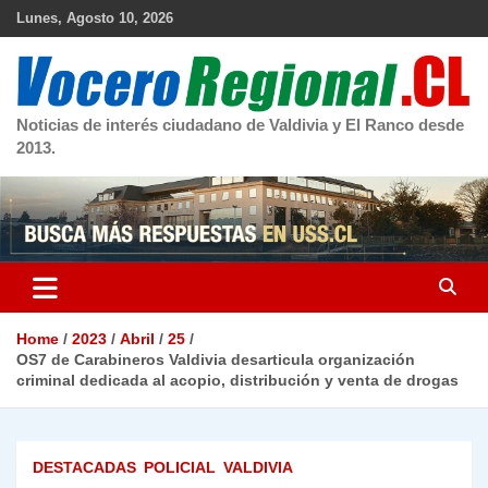
Skip
Lunes, Agosto 10, 2026
to
content
Noticias de interés ciudadano de Valdivia y El Ranco desde
2013.
Home
2023
Abril
25
OS7 de Carabineros Valdivia desarticula organización
criminal dedicada al acopio, distribución y venta de drogas
DESTACADAS
POLICIAL
VALDIVIA