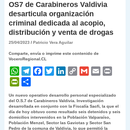
OS7 de Carabineros Valdivia
desarticula organización
criminal dedicada al acopio,
distribución y venta de drogas
25/04/2023
Patricio Vera Aguilar
Comparte, envía o imprime este contenido de
VoceroRegional.CL
W
T
F
T
Li
C
G
E
P
h
el
a
w
n
o
m
m
ri
P
C
at
e
c
itt
k
p
ai
ai
nt
ri
o
Un nuevo operativo desarrollo personal especializado
s
gr
e
er
e
y
l
l
nt
m
del O.S.7 de Carabineros Valdivia. Investigación
A
a
b
dI
Li
desarrollada en conjunto con la Fiscalía Sacfi, la que el
Fr
p
día de hoy obtuvo como resultado seis detenidos y seis
p
m
o
n
n
ie
ar
domicilios intervenidos en la Población Valparaíso,
Población Menzel, Sector las Gaviotas y Sector San
p
o
k
n
tir
Pedro de la comuna de Valdivia, lo que permitió la