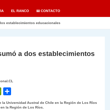
IA
EL RANCO
📧 CONTACTO
os establecimientos educacionales
umó a dos establecimientos
ional.CL
P
C
ri
o
 la Universidad Austral de Chile en la Región de Los Ríos
nt
m
en la Región de Los Ríos.