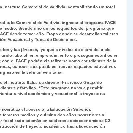
Fr
p
rio Instituto Comercial de Valdivia, contabilizando un total
ie
ar
n
tir
nstituto Comercial de Valdivia, ingresar al programa PACE
ro medio. Siendo uno de los requisitos del programa que
dl
 PACE desde tercer año. Etapa donde se desarrollan talleres
ión Vocacional y Toma de Decisiones.
y
 los y las jóvenes, ya que a niveles de cierre del ciclo
mundo laboral, en emprendimiento o proseguir estudios en
”; con el PACE podrán visualizarse como estudiantes de la
rreras, conocer sus posibles nuevos espacios educativos
ngreso en la vida universitaria.
el Instituto Italia, su director Francisco Guajardo
iantes y familias. “Este programa no va a permitir
ientar a nivel académico y vocacional la trayectoria
mocratiza el acceso a la Educación Superior,
n terceros medios y culmina dos años posteriores al
star focalizado además en sectores socioeconómicos C2
strucción de trayecto académico hacia la educación