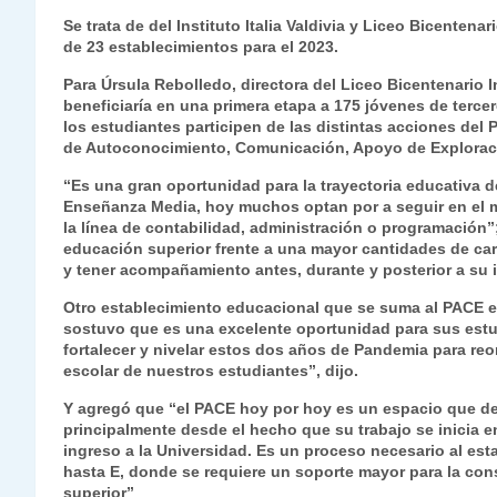
s
gr
e
er
e
y
l
l
Se trata de del Instituto Italia Valdivia y Liceo Bicentena
de 23 establecimientos para el 2023.
A
a
b
dI
Li
p
m
o
n
n
Para Úrsula Rebolledo, directora del Liceo Bicentenario I
beneficiaría en una primera etapa a 175 jóvenes de terce
p
o
k
los estudiantes participen de las distintas acciones del
de Autoconocimiento, Comunicación, Apoyo de Explorac
k
“Es una gran oportunidad para la trayectoria educativa de
Enseñanza Media, hoy muchos optan por a seguir en el 
la línea de contabilidad, administración o programación
educación superior frente a una mayor cantidades de ca
y tener acompañamiento antes, durante y posterior a su i
Otro establecimiento educacional que se suma al PACE es 
sostuvo que es una excelente oportunidad para sus estud
fortalecer y nivelar estos dos años de Pandemia para reor
escolar de nuestros estudiantes”, dijo.
Y agregó que “el PACE hoy por hoy es un espacio que de
principalmente desde el hecho que su trabajo se inicia e
ingreso a la Universidad. Es un proceso necesario al e
hasta E, donde se requiere un soporte mayor para la con
superior”