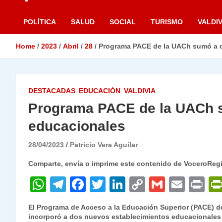
POLÍTICA
SALUD
SOCIAL
TURISMO
VALDIV
Home
2023
Abril
28
Programa PACE de la UACh sumó a d
DESTACADAS
EDUCACIÓN
VALDIVIA
Programa PACE de la UACh s
educacionales
28/04/2023
Patricio Vera Aguilar
Comparte, envía o imprime este contenido de VoceroReg
W
T
F
T
Li
C
G
E
P
h
el
a
w
n
o
m
m
ri
El Programa de Acceso a la Educación Superior (PACE) de
at
e
c
itt
k
p
ai
ai
nt
incorporó a dos nuevos establecimientos educacionales 