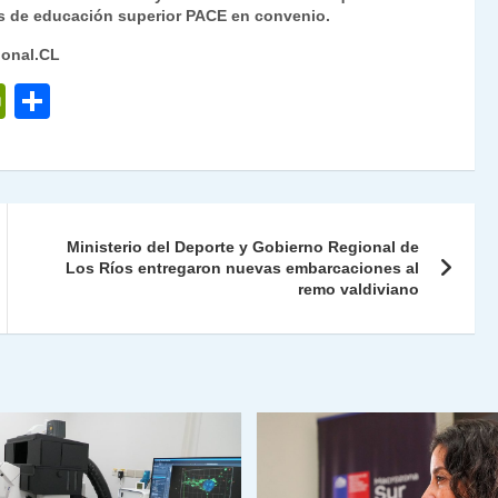
nes de educación superior PACE en convenio.
ional.CL
P
C
ri
o
nt
m
Fr
p
ie
ar
Ministerio del Deporte y Gobierno Regional de
n
tir
Los Ríos entregaron nuevas embarcaciones al
remo valdiviano
dl
y