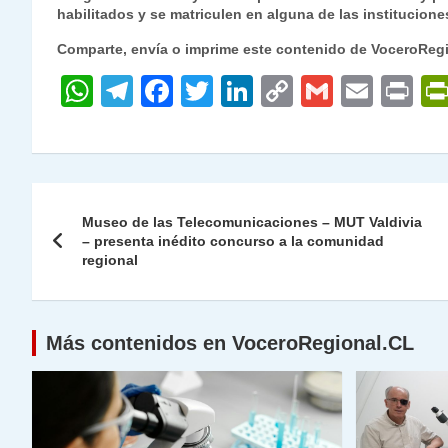
habilitados y se matriculen en alguna de las institucio
Comparte, envía o imprime este contenido de VoceroReg
W
T
F
T
Li
C
G
E
P
h
el
a
w
n
o
m
m
ri
at
e
c
itt
k
p
ai
ai
nt
s
gr
e
er
e
y
l
l
Navegación
A
a
b
dI
Li
Museo de las Telecomunicaciones – MUT Valdivia
de
– presenta inédito concurso a la comunidad
p
m
o
n
n
regional
p
o
k
entradas
k
Más contenidos en VoceroRegional.CL