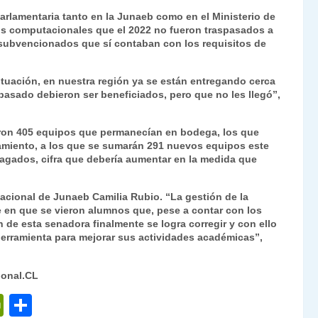
Fr
p
parlamentaria tanto en la Junaeb como en el Ministerio de
os computacionales que el 2022 no fueron traspasados a
ie
ar
 subvencionados que sí contaban con los requisitos de
n
tir
dl
ituación, en nuestra región ya se están entregando cerca
asado debieron ser beneficiados, pero que no les llegó”,
y
garon 405 equipos que permanecían en bodega, los que
amiento, a los que se sumarán 291 nuevos equipos este
gados, cifra que debería aumentar en la medida que
nacional de Junaeb Camilia Rubio. “La gestión de la
 en que se vieron alumnos que, pese a contar con los
n de esta senadora finalmente se logra corregir y con ello
erramienta para mejorar sus actividades académicas”,
ional.CL
P
C