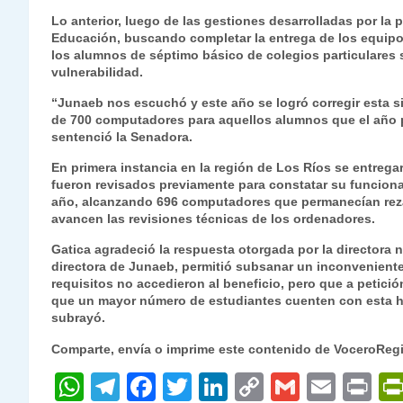
s
gr
e
er
e
y
l
l
Lo anterior, luego de las gestiones desarrolladas por la 
Educación, buscando completar la entrega de los equip
A
a
b
dI
Li
los alumnos de séptimo básico de colegios particulares
p
m
o
n
n
vulnerabilidad.
p
o
k
“Junaeb nos escuchó y este año se logró corregir esta s
de 700 computadores para aquellos alumnos que el año p
k
sentenció la Senadora.
En primera instancia en la región de Los Ríos se entre
fueron revisados previamente para constatar su funcion
año, alcanzando 696 computadores que permanecían reza
avancen las revisiones técnicas de los ordenadores.
Gatica agradeció la respuesta otorgada por la directora 
directora de Junaeb, permitió subsanar un inconveniente
requisitos no accedieron al beneficio, pero que a petició
que un mayor número de estudiantes cuenten con esta h
subrayó.
Comparte, envía o imprime este contenido de VoceroReg
W
T
F
T
Li
C
G
E
P