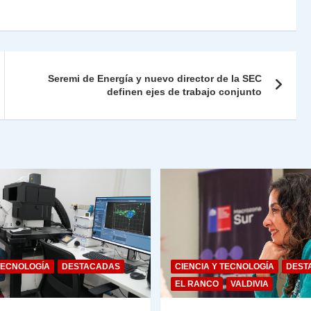
ri
o
nt
m
Fr
p
ie
ar
Seremi de Energía y nuevo director de la SEC
n
tir
definen ejes de trabajo conjunto
dl
y
TECNOLOGÍA
DESTACADAS
CIENCIA Y TECNOLOGÍA
DEST
EL RANCO
VALDIVIA