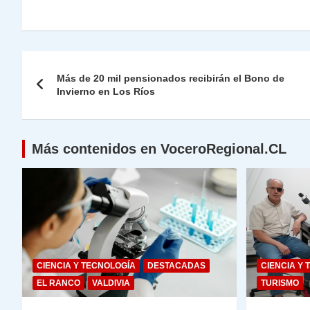
h
el
a
w
n
o
m
m
ri
at
e
c
itt
k
p
ai
ai
nt
s
gr
e
er
e
y
l
l
Navegación
A
a
b
dI
Li
Más de 20 mil pensionados recibirán el Bono de
de
Invierno en Los Ríos
p
m
o
n
n
p
o
k
entradas
k
Más contenidos en VoceroRegional.CL
CIENCIA Y TECNOLOGÍA
DESTACADAS
CIENCIA Y 
EL RANCO
VALDIVIA
TURISMO