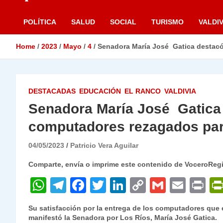
POLÍTICA
SALUD
SOCIAL
TURISMO
VALDIV
Home
2023
Mayo
4
Senadora María José Gatica destacó
DESTACADAS
EDUCACIÓN
EL RANCO
VALDIVIA
Senadora María José Gatica 
computadores rezagados pa
04/05/2023
Patricio Vera Aguilar
Comparte, envía o imprime este contenido de VoceroReg
W
T
F
T
Li
C
G
E
P
h
el
a
w
n
o
m
m
ri
Su satisfacción por la entrega de los computadores que
at
e
c
itt
k
p
ai
ai
nt
manifestó la Senadora por Los Ríos, María José Gatica.