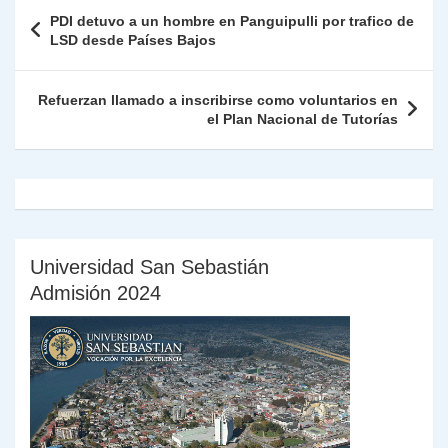
A
a
b
dI
Li
Fr
p
Navegación
PDI detuvo a un hombre en Panguipulli por trafico de
p
m
o
n
n
ie
ar
de
LSD desde Países Bajos
p
o
k
n
tir
entradas
k
dl
Refuerzan llamado a inscribirse como voluntarios en
el Plan Nacional de Tutorías
y
Universidad San Sebastián
Admisión 2024