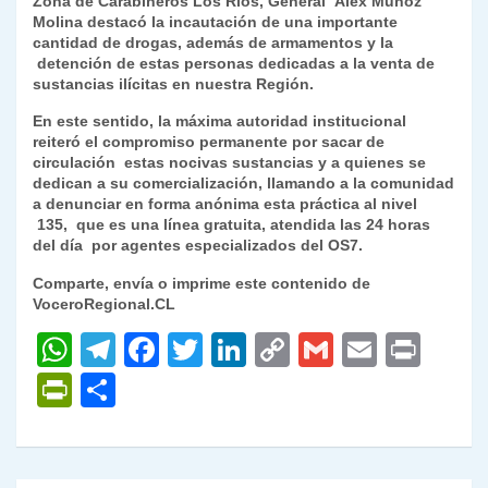
Zona de Carabineros Los Ríos, General Alex Muñoz
Molina destacó la incautación de una importante
cantidad de drogas, además de armamentos y la
detención de estas personas dedicadas a la venta de
sustancias ilícitas en nuestra Región.
En este sentido, la máxima autoridad institucional
reiteró el compromiso permanente por sacar de
circulación estas nocivas sustancias y a quienes se
dedican a su comercialización, llamando a la comunidad
a denunciar en forma anónima esta práctica al nivel
135, que es una línea gratuita, atendida las 24 horas
del día por agentes especializados del OS7.
Comparte, envía o imprime este contenido de
VoceroRegional.CL
W
T
F
T
Li
C
G
E
P
h
el
a
w
n
o
m
m
ri
P
C
at
e
c
itt
k
p
ai
ai
nt
ri
o
s
gr
e
er
e
y
l
l
nt
m