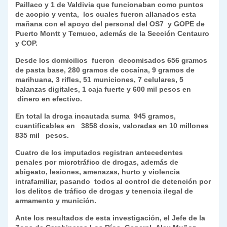
Paillaco y 1 de Valdivia que funcionaban como puntos
k
dl
de acopio y venta, los cuales fueron allanados esta
mañana con el apoyo del personal del OS7 y GOPE de
y
Puerto Montt y Temuco, además de la Sección Centauro
y COP.
Desde los domicilios fueron decomisados 656 gramos
de pasta base, 280 gramos de cocaína, 9 gramos de
marihuana, 3 rifles, 51 municiones, 7 celulares, 5
balanzas digitales, 1 caja fuerte y 600 mil pesos en
dinero en efectivo.
En total la droga incautada suma 945 gramos,
cuantificables en 3858 dosis, valoradas en 10 millones
835 mil pesos.
Cuatro de los imputados registran antecedentes
penales por microtráfico de drogas, además de
abigeato, lesiones, amenazas, hurto y violencia
intrafamiliar, pasando todos al control de detención por
los delitos de tráfico de drogas y tenencia ilegal de
armamento y munición.
Ante los resultados de esta investigación, el Jefe de la