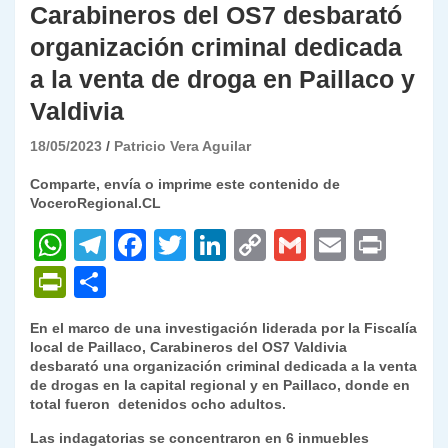
Carabineros del OS7 desbarató
organización criminal dedicada
a la venta de droga en Paillaco y
Valdivia
18/05/2023
Patricio Vera Aguilar
Comparte, envía o imprime este contenido de
VoceroRegional.CL
W
T
F
T
Li
C
G
E
P
h
el
a
w
n
o
m
m
ri
P
C
at
e
c
itt
k
p
ai
ai
nt
ri
o
En el marco de una investigación liderada por la Fiscalía
s
gr
e
er
e
y
l
l
nt
m
local de Paillaco, Carabineros del OS7 Valdivia
A
a
b
dI
Li
desbarató una organización criminal dedicada a la venta
Fr
p
de drogas en la capital regional y en Paillaco, donde en
p
m
o
n
n
ie
ar
total fueron detenidos ocho adultos.
p
o
k
n
tir
Las indagatorias se concentraron en 6 inmuebles