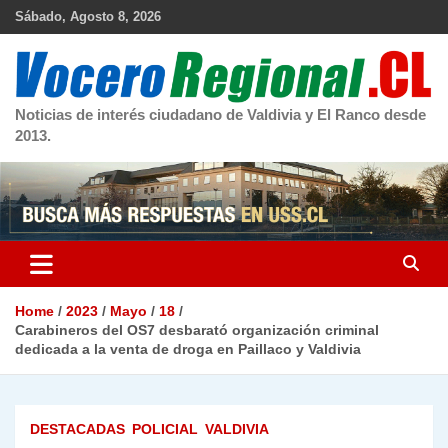
Skip
Sábado, Agosto 8, 2026
to
content
Noticias de interés ciudadano de Valdivia y El Ranco desde
2013.
Home
2023
Mayo
18
Carabineros del OS7 desbarató organización criminal
dedicada a la venta de droga en Paillaco y Valdivia
DESTACADAS
POLICIAL
VALDIVIA